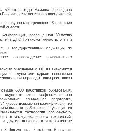
са «Учитель года России». Проведено
а России», объединившего победителей,
чшее научно-методическое обеспечение
ой области.
я конференция, посвященная 80-летию
истема ДПО Рязанской области: опыт и
ных и государственных служащих по
ие».
нное сопровождение приоритетного
ческому обеспечению ПНПО знакомятся
ации – слушатели курсов повышения
сиональной переподготовки работников
свыше 8000 работников образования,
, осуществляется профессиональная
сихология, социальная педагогика,
284 курсов повышения квалификации, из
униципальных работников служащих из
пользуются технологии проблемного,
нных и коммуникационных технологий,
» и другие активные и интерактивные
т 3 факультета, 7 кафедр, 6 научно-