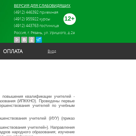
ВЕРСИЯ ДЛЯ СЛАБОВИДЯЩИХ
(4912) 446392 приемная
12+
(4912) 955922 курсы
(4912) 443763 гостиница
Россия, г. Рязань, ул. Урицкого, д.2а
ОПЛАТА
Вход
 повышения квалификации учителей -
азования (ИПККНО). Проведены первые
ершенствования учителей по учебным
енствования учителей (ИУУ) (приказ
ршенствования учителей»). Направления
адров народного образования; изучение