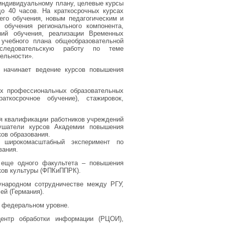
 индивидуальному плану, целевые курсы
о 40 часов. На краткосрочных курсах
го обучения, новым педагогическим и
обучения регионального компонента,
ний обучения, реализации Временных
 учебного плана общеобразовательной
сследовательскую работу по теме
тельности».
 начинает ведение курсов повышения
ых профессиональных образовательных
ткосрочное обучение), стажировок,
ия квалификации работников учреждений
лушатели курсов Академии повышения
ов образования.
широкомасштабный эксперимент по
вания.
 еще одного факультета – повышения
ков культуры (ФПКиППРК).
ународном сотрудничестве между РГУ,
й (Германия).
а федеральном уровне.
ентр обработки информации (РЦОИ),