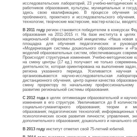
исследовательских лабораторий, 23 учебно-методических ка
работников образования, культуры, муниципальных и гос
здесь свою квалификацию. В процессе обучения эф
проблемного, проектного и исследовательского обучения
технологии, творческие мастерские, мастер-классы, вводят
В 2011 году
регион становится победителем в конкурсах Фе
образования на 2011-2015 гг. На базе института в целях
национальной образовательной инициативы «Наша новая ш
площадка для обучения педагогических и руководя
«Модернизация системы дошкольного образования» и «Ра
моделей образовательных систем, обеспечивающих совреме
Происходят структурные изменения. Учебно-методические 
на смену центры (17 ед.) получают не только современн
деятельности, которая ориентирована на выполнение задач
региона указанного периода. Усиливается научная
организовываются научно-исследовательская лаборато
дистанционного обучения, центр оценки качества образован
смену проректору по начальному профессиональному 
развитию региональной системы образования.
С 2012 года
в целях оптимизации образовательной и научн
изменения в его структуре. Увеличивается до 8 количест
социально-гуманитарного образования; теории и мет
образования; педагогических технологий; информационных т
психологических основ развития личности; управления, э
дополнительного образования; дошкольного и начального об
В 2013 году
институт отметил свой 75-летний юбилей.