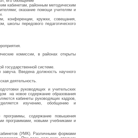
ол, его обобщение
ским кабинетам, районным методическим
ителями; оказание помощи учителям и
и.
и, конференции, кружки, совещания,
ом, школы передового педагогического
ероприятия.
ческие комиссии, в районах открыты
ой государственной системе.
и завуча. Введена должность научного
ская деятельность.
одготовки руководящих и учительских
одом на новое содержание образования
являются кабинеты руководящих кадров,
уделяется изучению, обобщению и
программы, содержание повышения
ми программами, новыми учебниками и
 кабинетов (УМК). Различными формами