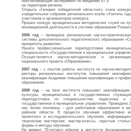
обеспечивающий эксперимент по введению ЕГЭ
на территории региона.
Открыта «Галерея победителей областного этапа конкур
учредительное собрание регионального клуба «Учитель год
участников и организаторов конкурса.
Прошел конкурс муниципальных методических служб на лу
инновационной деятельности в системе образования Рязанск
2006 год
– проведена региональная научно-практическа
системы дополнительного педагогического образования «С
приоритеты развития».
Начата профессиональная переподготовка муниципаль
специальности «Государственное и муниципальное управлен
Осуществляется научно-методическое и организацио
национального проекта «Образование».
2007 год
– с опытом работы института по научно-методи
ректоры региональных институтов повышения квалифик
квалификации Академии повышения квалификации и профес
образования.
2008 год
– на базе института повышают квалификацию 
культуры, муниципальных и государственных служащих
переподготовка по специальностям: педагогика и п
государственное и муниципальное управление. Проведено 
них более половины – для работников образования и м
районов области. В процессе обучения эффективно ис
проектного и исследовательского обучения, информацио
творческие мастерские, мастер-классы, «круглые столы
формы и методы обучения.
На момент 70-летнего юбилея в институте функционирую