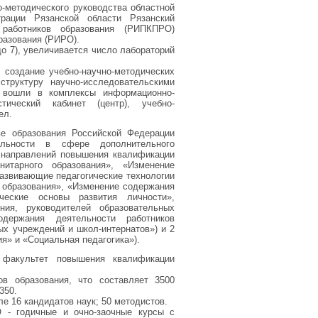
-методического руководства областной
рации Рязанской области Рязанский
 работников образования (РИПКПРО)
бразования (РИРО).
о 7), увеличивается число лабораторий
: создание учебно-научно-методических
труктуру научно-исследовательскими
е вошли в комплексы информационно-
стический кабинет (центр), учебно-
ел.
е образования Российской Федерации
льности в сфере дополнительного
 направлений повышения квалификации
нитарного образования», «Изменение
Развивающие педагогические технологии
 образования», «Изменение содержания
ические основы развития личности»,
ния, руководителей образовательных
держания деятельности работников
ых учреждений и школ-интернатов») и 2
я» и «Социальная педагогика»).
факультет повышения квалификации
 образования, что составляет 3500
350.
е 16 кандидатов наук; 50 методистов.
- годичные и очно-заочные курсы с