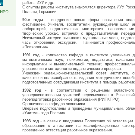
работы ИУУ и др.
С опытом работы института знакомятся директора ИУУ Росси
Польши, Германии.
РИРО
90-е годы
- внедрение новых форм повышения квали
фестивалей. Учителя, воспитатели, руководители школ а
лабораторий, педагогических мастерских, панораме ме
творческих уроках, встречах с представителями передов
Неизменный интерес вызывают музыкальные часы, педагоги
часы откровения, экскурсии. Начинается профессиональ
«Психология».
1991 год
- количество кафедр в институте увеличено до
математических наук; психологии; педагогики; начально
информатики и вычислительной техники; профессиональн
управления и методологии педагогического процесса.
Учрежден редакционно-издательский совет института, 
качество и целесообразность издания методических пособ
подготовленных сотрудниками института в помощь работник
1992 год
- в соответствии с решением областного 
усовершенствования учителей переименован в Рязански
переподготовки работников образования (РИПКПРО).
Организована кафедра экономики.
Впервые подготовлены и проведены муниципальный, облас
«Учитель года России».
1993 год
- в связи с введением Положения об аттестации 
образования к аттестации на квалификационные катего
проведению аттестации работников образования.