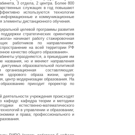
бинета, 3 отдела, 2 центра. Более 800
ударственных служащих в год повышают
фективно используются технологии
, информационные и коммуникационные
ся элементы дистанционного обучения.
деральной целевой программы развития
 поддержки стратегических ориентиров
кола» начинает работу стажировочная
щих работников по направлениям:
спространение на всей территории РФ
нное качество общего образования».
кабинеты упраздняются, а пришедшие им
ые названия, но и меняют направления
, диктуемых образовательной политикой
 и организационная составляющая:
рия здорового образа жизни, центр
ия, центр модернизации образования. На
образованию приходит проректор по
ой деятельности учреждения происходят
во кафедр: кафедра теории и методики
одики естественно-математического
ехнологий в управлении и образовании;
кономики и права; профессионального и
разования.