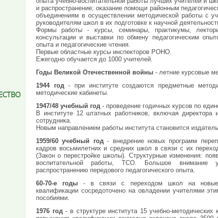
опыта учебно-воспитательной работы лучших учителей и шк
и распространение; оказание помощи районным педагогиче
объединениям в осуществлении методической работы с уч
руководителям школ в их подготовке к научной деятельност
Формы работы - курсы, семинары, практикумы, лектори
консультации и выставки по обмену педагогическим опыт
опыта и педагогические чтения.
Первые областные курсы инспекторов РОНО.
Ежегодно обучается до 1000 учителей.
Годы Великой Отечественной войны
- летние курсовые м
1944 год
- при институте создаются предметные методи
методические кабинеты.
ЕСТВО
1947/48 учебный год
- проведение годичных курсов по един
В институте 12 штатных работников, включая директора 
сотрудника.
Новым направлением работы института становится издатель
1959/60 учебный год
- внедрение новых программ переп
кадров восьмилетних и средних школ в связи с их перех
(Закон о перестройке школы). Структурные изменения: по
воспитательной работы, ТСО. Большое внимание 
распространению передового педагогического опыта.
60-70-е годы
- в связи с переходом школ на новые 
квалификации сосредоточено на овладении учителями эти
пособиями.
1976 год
- в структуре института 15 учебно-методических