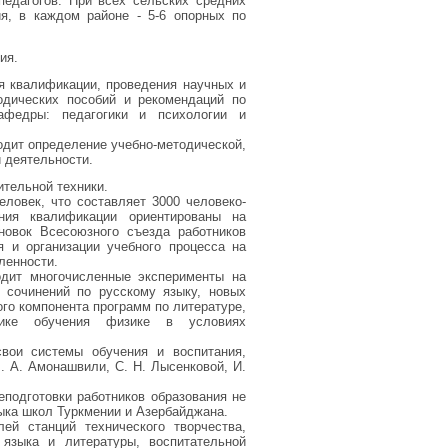
едагогов. При всех сельских средних
я, в каждом районе - 5-6 опорных по
ия.
я квалификации, проведения научных и
одических пособий и рекомендаций по
афедры: педагогики и психологии и
одит определение учебно-методической,
 деятельности.
тельной техники.
ловек, что составляет 3000 человеко-
ния квалификации ориентированы на
новок Всесоюзного съезда работников
 и организации учебного процесса на
ленности.
одит многочисленные эксперименты на
 сочинений по русскому языку, новых
ого компонента программ по литературе,
дике обучения физике в условиях
свои системы обучения и воспитания,
 А. Амонашвили, С. Н. Лысенковой, И.
еподготовки работников образования не
зыка школ Туркмении и Азербайджана.
ей станций технического творчества,
 языка и литературы, воспитательной