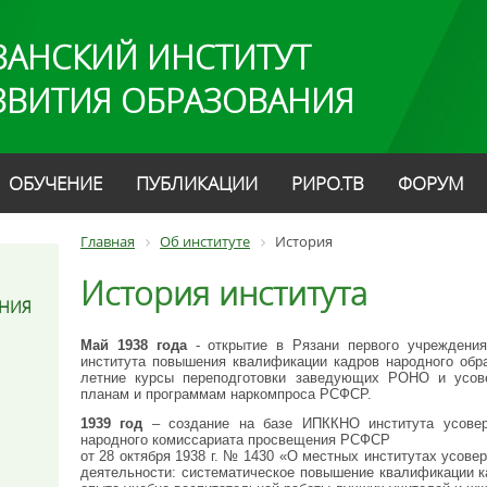
ЗАНСКИЙ ИНСТИТУТ
ЗВИТИЯ ОБРАЗОВАНИЯ
ОБУЧЕНИЕ
ПУБЛИКАЦИИ
РИРО.ТВ
ФОРУМ
Главная
Об институте
История
История института
ЕНИЯ
Май 1938 года
- открытие в Рязани первого учреждения
института повышения квалификации кадров народного обр
летние курсы переподготовки заведующих РОНО и усов
планам и программам наркомпроса РСФСР.
1939 год
– создание на базе ИПККНО института усоверш
народного комиссариата просвещения РСФСР
от 28 октября 1938 г. № 1430 «О местных институтах усове
деятельности: систематическое повышение квалификации к