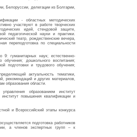
и, Белоруссии, делегации из Болгарии,
фикации - областных методических
ктивно участвуют в работе творческих
тодических идей, стендовой защите,
ой педагогической науки и практики.
ческий театр, рождественские вечера,
ная переподготовка по специальности
 9: гуманитарных наук; естественно-
го обучения; дошкольного воспитания;
ой подготовки и трудового обучения;
определяющий актуальность тематики,
ий, рекомендаций и других материалов,
ам образования области.
управления образованием институт
й институт повышения квалификации и
тной и Всероссийский этапы конкурса
осуществляется подготовка работников
рии, а членов экспертных групп – к