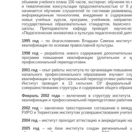
объемом учебного плана 156 часов, экстернат, обучение по
и тематические консультации продолжительностью от 8 д
начинается обучение слушателей по системам развивающе
информационным технологиям, внедрению в содержание 
новых учебных курсов, программ, учебников, направле
государственных образовательных стандартов, базисного
школы. Преподаватели кафедр проводят научно-и
«Педагогическая инноватика и культура педагогической дея
1995 год
– по благословению Владыки Симона институт
квалификации по основам православной культуры.
1998 год
– разработка нового содержания дополнительн
программ повышения квалификации (длительное и кра
профессиональной переподготовки.
2001 год
– опыт работы института по организации повышен
начального профессионального образования изучают с
квалификации и профессиональной переподготовки работник
Институт проводит в 13 сельских ОУ федеральный 
совершенствованию структуры и содержания общего образо
Февраль 2002 года
– включение в структуру института
квалификации и профессиональной переподготовки работни
2002 год
– заключено трехстороннее соглашение о межд
РИРО и Тюрингским институтом усовершенствования учителе
2004 год
– институт проходит аттестацию и аккредитацию н
2005 год
– на базе института создан региональный ц