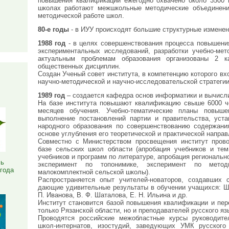
повышения квалификации ежегодно охвачено около 3500 п
школах работают межшкольные методические объединени
методической работе школ.
80-е годы
- в ИУУ происходят большие структурные изменен
1988 год
- в целях совершенствования процесса повышени
экспериментальных исследований, разработки учебно-мет
актуальным проблемам образования организованы 2 к
общественных дисциплин.
Создан Ученый совет института, в компетенцию которого вх
Я
научно-методической и научно-исследовательской стратегии
1989 год
– создается кафедра основ информатики и вычисли
На базе института повышают квалификацию свыше 6000 че
месяцев обучения. Учебно-тематические планы повыше
выполнение постановлений партии и правительства, уста
народного образования по совершенствованию содержания
основе углубления его теоретической и практической направ
Совместно с Министерством просвещения институт пров
базе сельских школ области (апробация учебников и тем
учебников и программ по литературе, апробация региональн
ль
эксперимент по топонимике, эксперимент по мето
 года
малокомплектной сельской школы).
Распространяется опыт учителей-новаторов, создавших 
дающие удивительные результаты в обучении учащихся: Ш.
П. Иванова, В. Ф. Шаталова, Е. Н. Ильина и др.
Институт становится базой повышения квалификации и пер
только Рязанской области, но и преподавателей русского я
Проводятся российские межобластные курсы руководител
школ-интернатов, изостудий, заведующих УМК русского