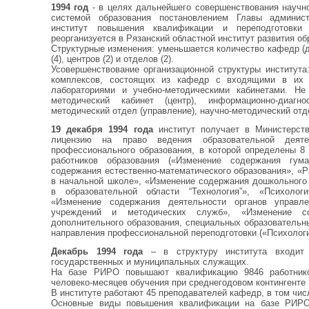
1994 год
- в целях дальнейшего совершенствования научно
системой образования постановлением Главы админист
институт повышения квалификации и переподготовки
реорганизуется в Рязанский областной институт развития о
Структурные изменения: уменьшается количество кафедр (д
(4), центров (2) и отделов (2).
Усовершенствование организационной структуры института
комплексов, состоящих из кафедр с входящими в их с
лабораториями и учебно-методическими кабинетами. Н
методический кабинет (центр), информационно-диагно
методический отдел (управление), научно-методический отд
19 декабря 1994 года
институт получает в Министерств
лицензию на право ведения образовательной деяте
профессионального образования, в которой определены 8
работников образования («Изменение содержания гума
содержания естественно-математического образования», «
в начальной школе», «Изменение содержания дошкольного
в образовательной области “Технология”», «Психолог
«Изменение содержания деятельности органов управле
учреждений и методических служб», «Изменение со
дополнительного образования, специальных образовательн
направления профессиональной переподготовки («Психологи
Декабрь 1994 года
– в структуру института входит 
государственных и муниципальных служащих.
На базе РИРО повышают квалификацию 9846 работников
человеко-месяцев обучения при среднегодовом контингенте 
В институте работают 45 преподавателей кафедр, в том числ
Основные виды повышения квалификации на базе РИРО 