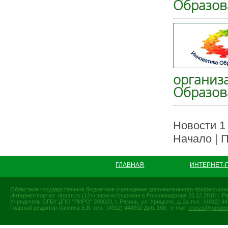
Образов
организ
Образов
Новости 1 
Начало | П
ГЛАВНАЯ
ИНТЕРНЕТ-
Областное государственное бюджетное учреждение дополнительного профессиона
Интернет-портал rirorzn.ru (12+) зарегистрирован в Роскомнадзоре 25.12.2015 г
Учредитель ОГБУ ДПО "РИРО" 390023, г. Рязань, ул. Урицкого, д. 2а тел.: (4912) 44-
Главный редактор Лапкина Е.В. тел.: (4912) 444902 Доб. 168, e-mail:
rirorzn@yandex