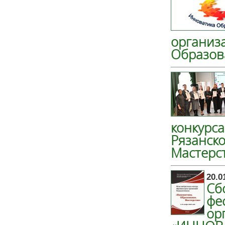
организ
Образов
конкурс
Рязанск
Мастерс
20.0
Сб
фе
ор