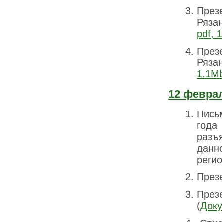
През
Рязан
pdf, 
През
Рязан
1.1M
12 февра
Пись
года
разъ
данн
регио
През
През
(
Доку