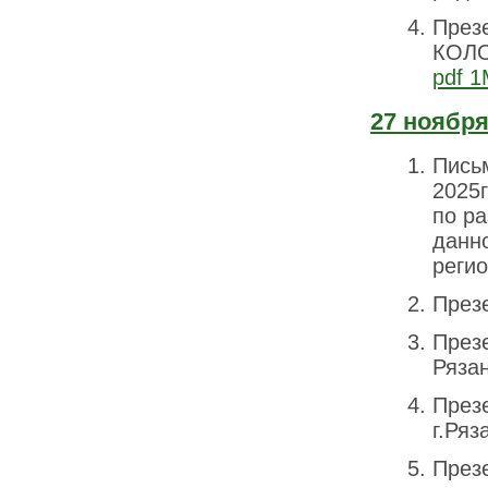
През
КОЛО
pdf 
27 ноября
Пись
2025
по р
данн
регио
През
През
Ряза
През
г.Ряз
През