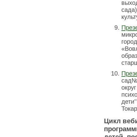
выход
сада)
культ
През
микр
город
«Вов
обра
стар
През
сад№
округ
псих
дети'
Токар
Цикл веб
программ
детей, п