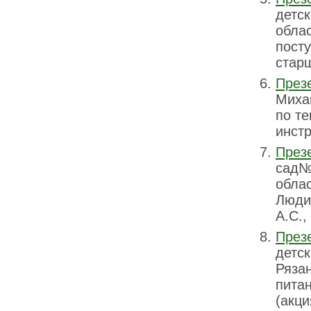
детс
облас
посту
старш
През
Миха
по те
инстр
През
сад№
облас
Люди'
А.С.,
През
детс
Ряза
пита
(акц