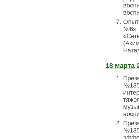
восп
восп
Опыт
№6» 
«Сет
(Аки
Ната
18 марта 
През
№135»
инте
тяже
музы
воспи
През
№135»
эффе