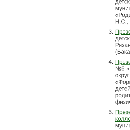
детс
муни
«Роди
Н.С.,
През
детс
Рязан
(Бака
През
№6 «
округ
«Фор
детей
родит
физич
През
колл
муниц