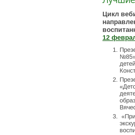
Цикл веб
направле
воспитан
12 феврал
През
№85» 
дете
Конс
През
«Детс
деяте
обра
Вяче
«При
экск
восп