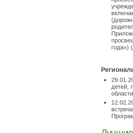
учрежде
включа
(дорож
родител
Прилож
просве
года») (
Регионал
29.01.
детей,
област
12.02.
встреча
Програ
Лучшие