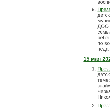
воспи
През
детс
муниц
ДОО 
семь
ребе
по во
педаг
15 мая
202
През
детск
теме:
знай
Черк
Нико
През