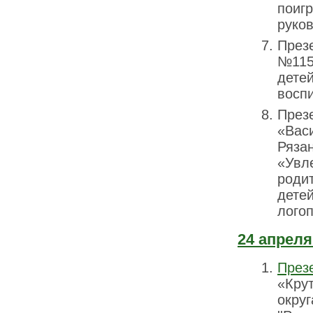
поиг
руков
През
№115»
детей
воспи
През
«Вас
Ряза
«Увл
роди
детей
логоп
24 апреля
През
«Кру
округ