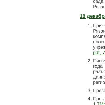
сада
Рязан
18 декабр
Прик
Ряза
комп
прос
учреж
pdf, 
Пись
года
разъ
данн
регио
През
През
1,7M