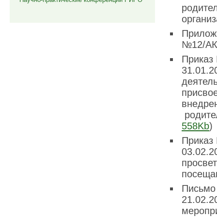
родите
организ
Прилож
№12/А
Приказ 
31.01.
деятел
присвое
внедре
родите
558Kb
Приказ 
03.02.
просвет
посеща
Письмо 
21.02.
меропр