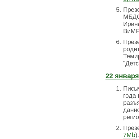
През
МБДО
Ирин
ВиМР
През
родит
Теми
"Детс
22 января
Пись
года
разъ
данн
регио
През
7Mb
)