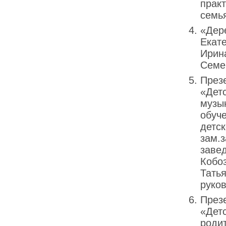
практ
семь
«Дер
Екат
Ирин
Семе
През
«Детс
музы
обуче
детск
зам.
заве
Кобо
Тать
руко
През
«Детс
роди