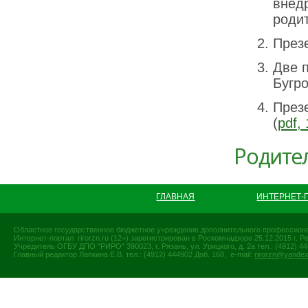
внед
роди
През
Две 
Бугро
През
(
pdf,
Родите
ГЛАВНАЯ
ИНТЕРНЕТ-
Областное государственное бюджетное учреждение дополнительного профессиона
Интернет-портал rirorzn.ru (12+) зарегистрирован в Роскомнадзоре 25.12.2015 г
Учредитель ОГБУ ДПО "РИРО" 390023, г. Рязань, ул. Урицкого, д. 2а тел.: (4912) 44-
Главный редактор Лапкина Е.В. тел.: (4912) 444902 Доб. 168, e-mail:
rirorzn@yandex