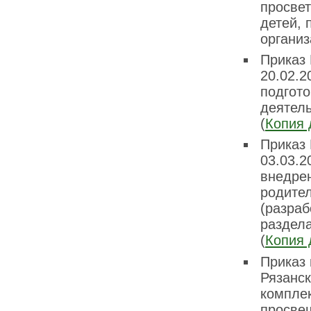
просвет
детей,
организ
Приказ 
20.02.
подгот
деятел
(
Копия 
Приказ 
03.03.2
внедре
родите
(разра
раздела
(
Копия 
Приказ 
Рязанск
комплек
просве