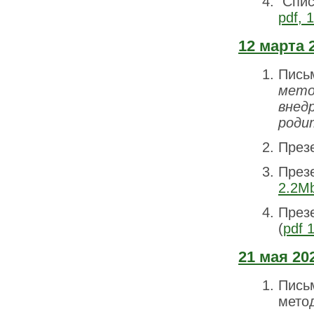
Спис
pdf, 
12 марта 
Пись
мето
внед
роди
През
През
2.2M
През
(
pdf 
21 мая 20
Пись
мето