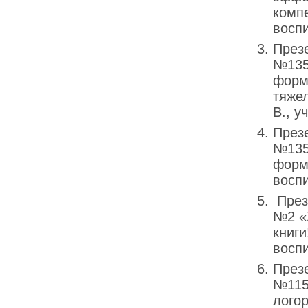
компе
воспи
През
№135
форм
тяже
В., 
През
№135
форма
воспи
През
№2 «
книги
воспи
През
№115
лого