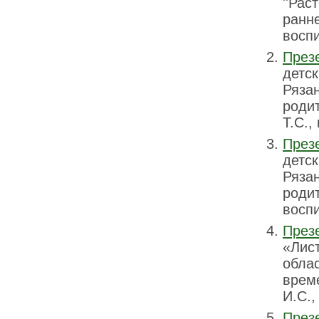
''Рас
ранн
воспи
През
детс
Рязан
родит
Т.С.,
През
детс
Рязан
родит
воспи
През
«Лист
облас
време
И.С.,
През