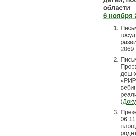
области
6 ноября 
Пись
госу
разв
2069 
Пись
Прос
дошк
«РИР
веби
реал
(
Доку
През
06.1
площ
роди