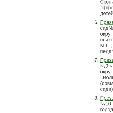
Скопи
эффе
дете
През
сад№
округ
психо
М.П.,
педаг
През
№9 «
округ
«Вол
(совм
сада
През
№10 
горо