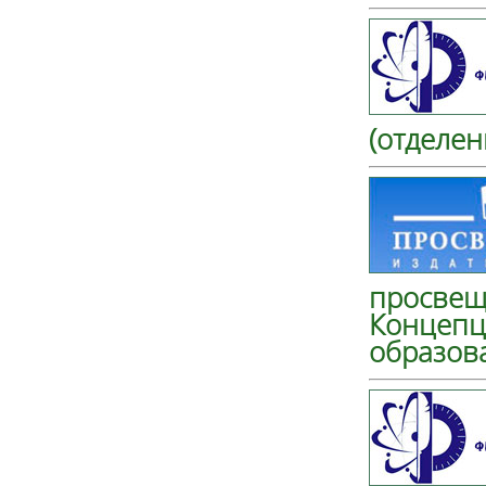
(отделе
просвещ
Концепц
образов