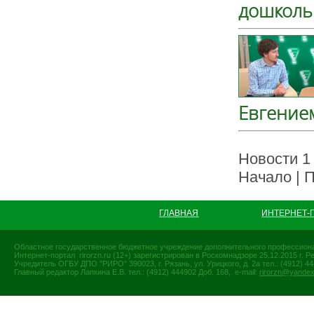
дошколь
Евгение
Новости 1 
Начало | П
ГЛАВНАЯ
ИНТЕРНЕТ-
Областное государственное бюджетное учреждение дополнительного профессиона
Интернет-портал rirorzn.ru (12+) зарегистрирован в Роскомнадзоре 25.12.2015 г
Учредитель ОГБУ ДПО "РИРО" 390023, г. Рязань, ул. Урицкого, д. 2а тел.: (4912) 44-
Главный редактор Лапкина Е.В. тел.: (4912) 444902 Доб. 168, e-mail:
rirorzn@yandex