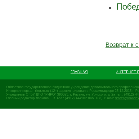
Побед
Возврат к с
ГЛАВНАЯ
ИНТЕРНЕТ-
Областное государственное бюджетное учреждение дополнительного профессиона
Интернет-портал rirorzn.ru (12+) зарегистрирован в Роскомнадзоре 25.12.2015 г
Учредитель ОГБУ ДПО "РИРО" 390023, г. Рязань, ул. Урицкого, д. 2а тел.: (4912) 44-
Главный редактор Лапкина Е.В. тел.: (4912) 444902 Доб. 168, e-mail:
rirorzn@yandex