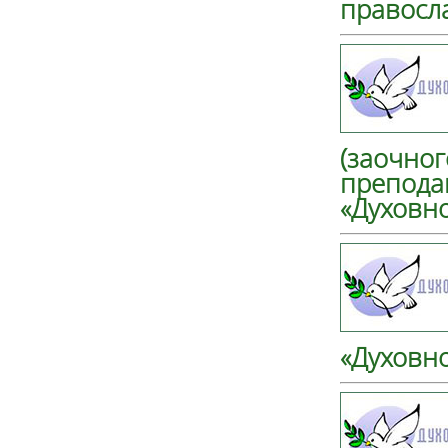
правосл
(заочног
препода
«Духовн
«Духовн