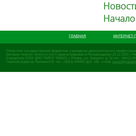
Новости
Начало
ГЛАВНАЯ
ИНТЕРНЕТ-
Областное государственное бюджетное учреждение дополнительного профессиона
Интернет-портал rirorzn.ru (12+) зарегистрирован в Роскомнадзоре 25.12.2015 г
Учредитель ОГБУ ДПО "РИРО" 390023, г. Рязань, ул. Урицкого, д. 2а тел.: (4912) 44-
Главный редактор Лапкина Е.В. тел.: (4912) 444902 Доб. 168, e-mail:
rirorzn@yandex