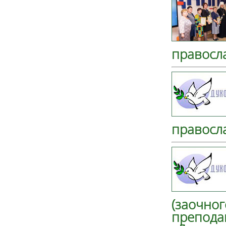
правосл
правосл
(заочног
препода