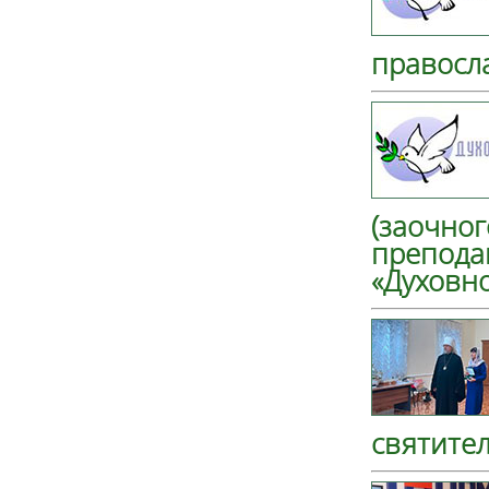
правосл
(заочног
препода
«Духовн
святите