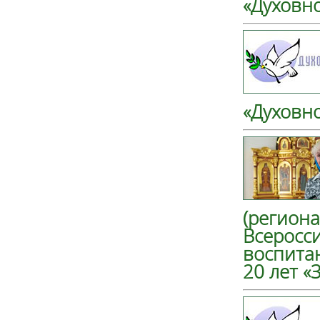
«Духовн
«Духовн
(региона
Всеросси
воспита
20 лет «