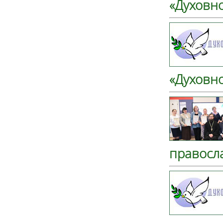
«Духовн
«Духовн
правосл