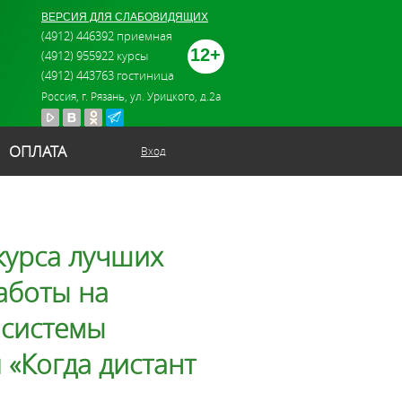
ВЕРСИЯ ДЛЯ СЛАБОВИДЯЩИХ
(4912) 446392 приемная
12+
(4912) 955922 курсы
(4912) 443763 гостиница
Россия, г. Рязань, ул. Урицкого, д.2а
ОПЛАТА
Вход
курса лучших
аботы на
 системы
«Когда дистант