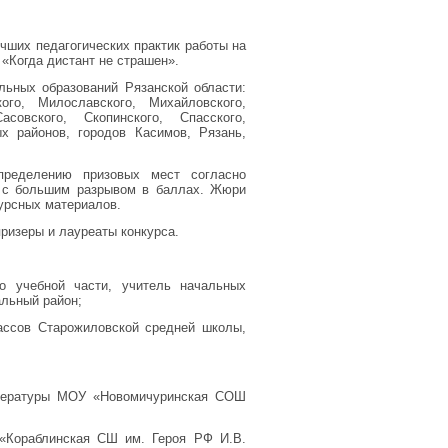
чших педагогических практик работы на
«Когда дистант не страшен».
льных образований Рязанской области:
кого, Милославского, Михайловского,
асовского, Скопинского, Спасского,
х районов, городов Касимов, Рязань,
пределению призовых мест согласно
и с большим разрывом в баллах. Жюри
урсных материалов.
ризеры и лауреаты конкурса.
о учебной части, учитель начальных
льный район;
ассов Старожиловской средней школы,
итературы МОУ «Новомичуринская СОШ
«Кораблинская СШ им. Героя РФ И.В.