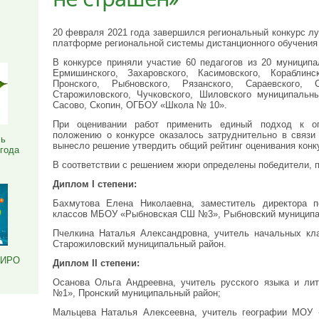
Я
20 февраля 2021 года завершился региональный конкурс лу
платформе региональной системы дистанционного обучения 
В конкурсе приняли участие 60 педагогов из 20 муниципа
Ермишинского, Захаровского, Касимовского, Кораблинс
Пронского, Рыбновского, Рязанского, Сараевского, С
Старожиловского, Чучковского, Шиловского муниципальны
Сасово, Скопин, ОГБОУ «Школа № 10».
При оценивании работ применить единый подход к о
положению о конкурсе оказалось затруднительно в связ
ль
вынесло решение утвердить общий рейтинг оценивания конк
 года
В соответствии с решением жюри определены победители, п
Диплом I степени:
Бахмутова Елена Николаевна, заместитель директора п
классов МБОУ «Рыбновская СШ №3», Рыбновский муниципа
Пчелкина Наталья Александровна, учитель начальных кл
Старожиловский муниципальный район.
РИРО
Диплом II степени:
Осанова Ольга Андреевна, учитель русского языка и л
№1», Пронский муниципальный район;
Мальцева Наталья Алексеевна, учитель географии МОУ 