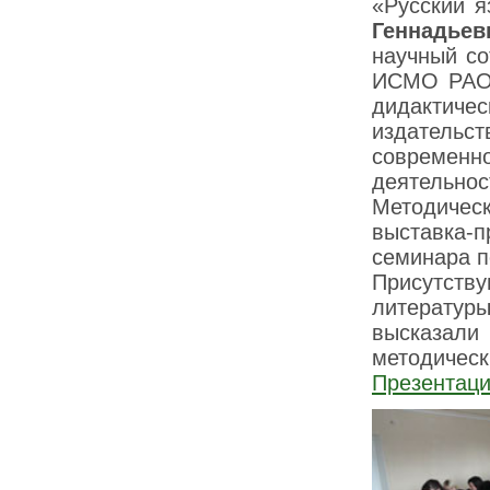
«Русский я
Геннадьев
научный со
ИСМО РАО.
дидактич
издательс
современн
деятельнос
Методическ
выставка-п
семинара п
Присутст
литерату
высказал
методическ
Презентаци