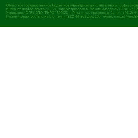
Областное государственное бюджетное учреждение дополнительного профессиона
Интернет-портал rirorzn.ru (12+) зарегистрирован в Роскомнадзоре 25.12.2015 г
Учредитель ОГБУ ДПО "РИРО" 390023, г. Рязань, ул. Урицкого, д. 2а тел.: (4912) 44-
Главный редактор Лапкина Е.В. тел.: (4912) 444902 Доб. 168, e-mail:
rirorzn@yandex