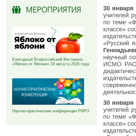
МЕРОПРИЯТИЯ
30 января 
учителей р
по теме «
классе» со
издательст
«Русский я
Геннадьев
научный со
Ежегодный Всероссийский Фестиваль
ИСМО РАО.
«Яблоко от Яблони» 19 августа 2026 года
дидактич
издательс
современн
деятельнос
30 января 
учителей р
Научно-практические конференции РИРО
по теме «
классе» со
издательст