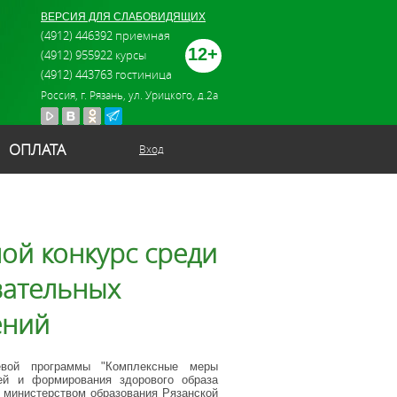
ВЕРСИЯ ДЛЯ СЛАБОВИДЯЩИХ
(4912) 446392 приемная
12+
(4912) 955922 курсы
(4912) 443763 гостиница
Россия, г. Рязань, ул. Урицкого, д.2а
ОПЛАТА
Вход
ой конкурс среди
вательных
ений
евой программы "Комплексные меры
ией и формирования здорового образа
" министерством образования Рязанской