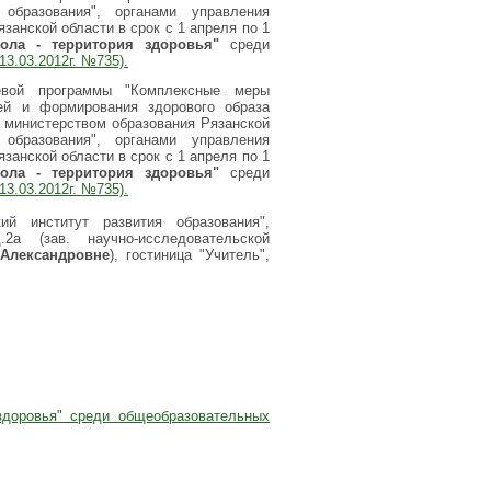
образования", органами управления
занской области в срок с 1 апреля по 1
ола -
территория здоровья"
среди
13.03.2012г. №735).
евой программы "Комплексные меры
ией и формирования здорового образа
" министерством образования Рязанской
образования", органами управления
занской области в срок с 1 апреля по 1
ола -
территория здоровья"
среди
13.03.2012г. №735).
 институт развития образования",
2а (зав. научно-исследовательской
Александровне
), гостиница "Учитель",
здоровья" среди общеобразовательных