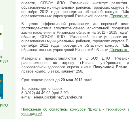
области, ОГБОУ ДПО "Рязанский институт развития 
Я
образованием муниципальных районов, городских округов Ря
сентября 2012 года проводится областной конкурс
"Шк
образовательных учреждений Рязанской области
(Приказ от 
В целях эффективной реализации долгосрочной цел
противодействия злоупотреблению алкогольной продукц
жизни населения в Рязанской области на 2011 - 2015 годы
области, ОГБОУ ДПО "Рязанский институт развития 
образованием муниципальных районов, городских округов Ря
сентября 2012 года проводится областной конкурс
"Шк
образовательных учреждений Рязанской области
(Приказ от 
ль
Материалы предоставляются в ОГБОУ ДПО "Рязанский
 года
расположенное по адресу: г.Рязань, ул.Урицкого, д.
лабораторией здорового образа жизни
Пикулиной Елене 
правое крыло, 5 этаж, кабинет 250.
Срок подачи работ до
20 мая 2012
года!
Телефоны для справок:
8 (4912) 44-49-02 (доб.2-20)
e-mail:
elena.pickulina@yandex.ru
РИРО
Положение об областном конкурсе "Школа - территория 
учреждений