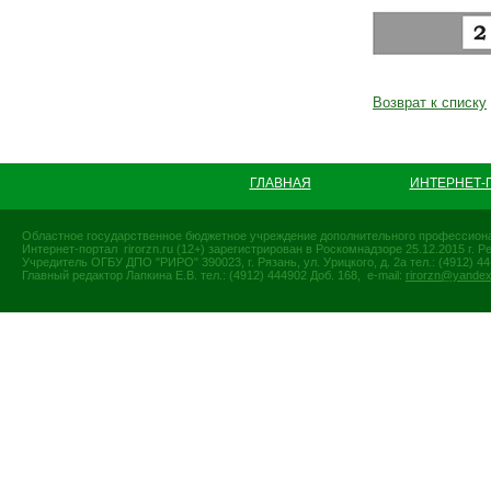
Возврат к списку
ГЛАВНАЯ
ИНТЕРНЕТ-
Областное государственное бюджетное учреждение дополнительного профессиона
Интернет-портал rirorzn.ru (12+) зарегистрирован в Роскомнадзоре 25.12.2015 г
Учредитель ОГБУ ДПО "РИРО" 390023, г. Рязань, ул. Урицкого, д. 2а тел.: (4912) 44-
Главный редактор Лапкина Е.В. тел.: (4912) 444902 Доб. 168, e-mail:
rirorzn@yandex