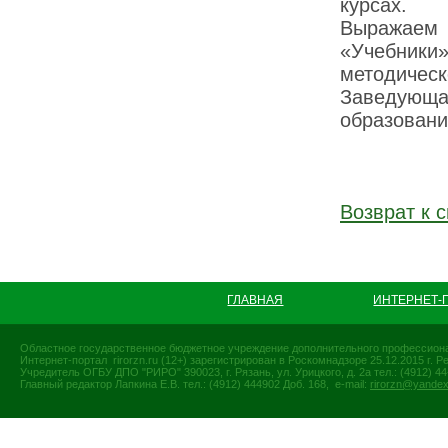
курсах.
Выражаем 
«Учебник
методическ
Заведующа
образован
Возврат к с
ГЛАВНАЯ
ИНТЕРНЕТ-
Областное государственное бюджетное учреждение дополнительного профессиона
Интернет-портал rirorzn.ru (12+) зарегистрирован в Роскомнадзоре 25.12.2015 г
Учредитель ОГБУ ДПО "РИРО" 390023, г. Рязань, ул. Урицкого, д. 2а тел.: (4912) 44-
Главный редактор Лапкина Е.В. тел.: (4912) 444902 Доб. 168, e-mail:
rirorzn@yandex