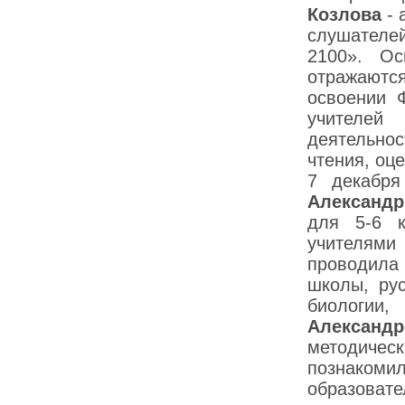
Козлова
- 
слушателе
2100». О
отражаются
освоении 
учителей
деятельнос
чтения, оц
7 декабря
Александр
для 5-6 к
учителями
проводила
школы, рус
биологи
Александ
методичес
познако
образовате