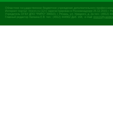
Областное государственное бюджетное учреждение дополнительного профессиона
Интернет-портал rirorzn.ru (12+) зарегистрирован в Роскомнадзоре 25.12.2015 г
Учредитель ОГБУ ДПО "РИРО" 390023, г. Рязань, ул. Урицкого, д. 2а тел.: (4912) 44-
Главный редактор Лапкина Е.В. тел.: (4912) 444902 Доб. 168, e-mail:
rirorzn@yandex