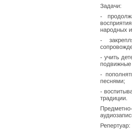
Задачи:
- продолж
восприяти
народных и
- закреп
сопровожд
- учить де
подвижные 
- пополнят
песнями;
- воспитыв
традиции.
Предметно
аудиозапис
Репертуар: