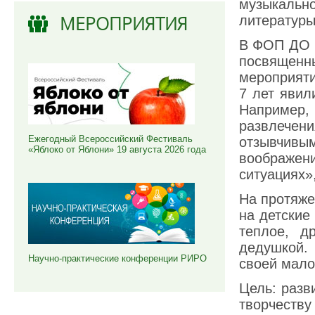
музыкаль
МЕРОПРИЯТИЯ
литератур
В ФОП ДО в
посвященны
мероприяти
7 лет явил
Например,
развлече
Ежегодный Всероссийский Фестиваль
отзывчив
«Яблоко от Яблони» 19 августа 2026 года
воображен
ситуациях»
На протяже
на детские
теплое, д
дедушкой.
Научно-практические конференции РИРО
своей мало
Цель: разв
творчеству