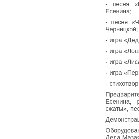
- песня «
Есенина;
- песня «Ч
Черницкой;
- игра «Де
- игра «Ло
- игра «Лис
- игра «Пер
- стихотво
Предварит
Есенина, 
сжаты», пе
Демонстрац
Оборудова
Деда Маза