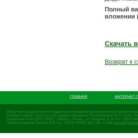
Полны
й в
вложении (
Скачать 
Возврат к с
ГЛАВНАЯ
ИНТЕРНЕТ-
Областное государственное бюджетное учреждение дополнительного профессиона
Интернет-портал rirorzn.ru (12+) зарегистрирован в Роскомнадзоре 25.12.2015 г
Учредитель ОГБУ ДПО "РИРО" 390023, г. Рязань, ул. Урицкого, д. 2а тел.: (4912) 44-
Главный редактор Лапкина Е.В. тел.: (4912) 444902 Доб. 168, e-mail:
rirorzn@yandex