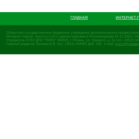
ГЛАВНАЯ
ИНТЕРНЕТ-
Областное государственное бюджетное учреждение дополнительного профессиона
Интернет-портал rirorzn.ru (12+) зарегистрирован в Роскомнадзоре 25.12.2015 г
Учредитель ОГБУ ДПО "РИРО" 390023, г. Рязань, ул. Урицкого, д. 2а тел.: (4912) 44-
Главный редактор Лапкина Е.В. тел.: (4912) 444902 Доб. 168, e-mail:
rirorzn@yandex