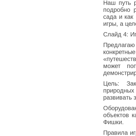
Наш путь 
подробно р
сада и как
игры, а це
Слайд 4: И
Предлагаю
конкрет
«путешеств
может поп
демонстрир
Цель: За
природных
развивать 
Оборудова
объектов к
Фишки.
Правила иг