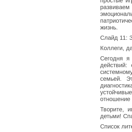
простые иг
развиваем
эмоциона
патриотиче
жизнь.
Слайд 11: 
Коллеги, д
Сегодня я
действий:
системном
семьей. Э
диагности
устойчивые
отношение 
Творите, 
детьми! Сп
Список лит