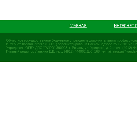
ГЛАВНАЯ
ИНТЕРНЕТ-
Областное государственное бюджетное учреждение дополнительного профессиона
Интернет-портал rirorzn.ru (12+) зарегистрирован в Роскомнадзоре 25.12.2015 г
Учредитель ОГБУ ДПО "РИРО" 390023, г. Рязань, ул. Урицкого, д. 2а тел.: (4912) 44-
Главный редактор Лапкина Е.В. тел.: (4912) 444902 Доб. 168, e-mail:
rirorzn@yandex