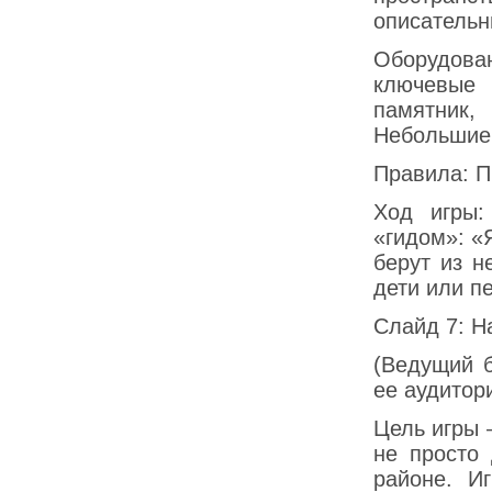
описательн
Оборудова
ключевые 
памятник,
Небольшие
Правила: П
Ход игры:
«гидом»: «
берут из н
дети или п
Слайд 7: Н
(Ведущий б
ее аудитор
Цель игры 
не просто
районе. И