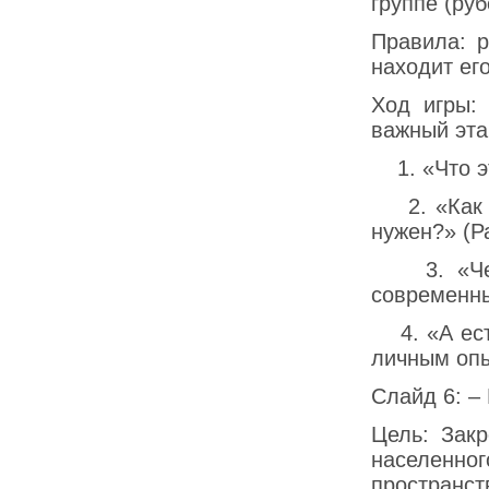
группе (руб
Правила: 
находит ег
Ход игры:
важный эта
1. «Что эт
2. «Как т
нужен?» (Р
3. «Чем 
современны
4. «А есть
личным опы
Слайд 6: –
Цель: Закр
населенн
пространс