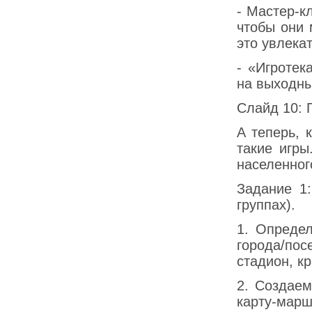
- Мастер-к
чтобы они 
это увлека
- «Игротек
на выходны
Слайд 10: 
А теперь, 
такие игры
населенног
Задание 1
группах).
1. Опреде
города/пос
стадион, кр
2. Создае
карту-мар