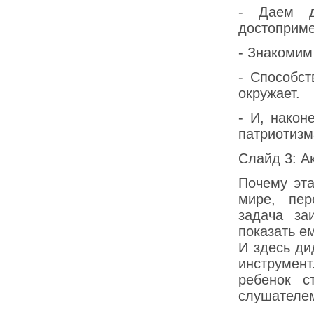
- Даем д
достоприме
- Знакомим
- Способст
окружает.
- И, након
патриотизм
Слайд 3: А
Почему эта
мире, пер
задача за
показать е
И здесь ди
инструмент
ребенок с
слушателем