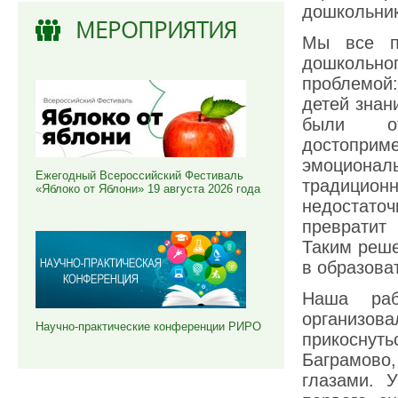
дошкольник
МЕРОПРИЯТИЯ
Мы все по
дошкольно
проблемой:
детей знан
были о
достоприме
эмоционал
Ежегодный Всероссийский Фестиваль
традицион
«Яблоко от Яблони» 19 августа 2026 года
недостат
превратит
Таким реше
в образова
Наша раб
организов
Научно-практические конференции РИРО
прикоснут
Баграмово
глазами. 