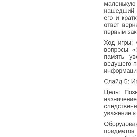
маленькую
нашедший э
его и крат
ответ верн
первым зак
Ход игры:
вопросы: «
память ув
ведущего п
информацию
Слайд 5: И
Цель: Поз
назначени
следствен
уважение к
Оборудов
предметов