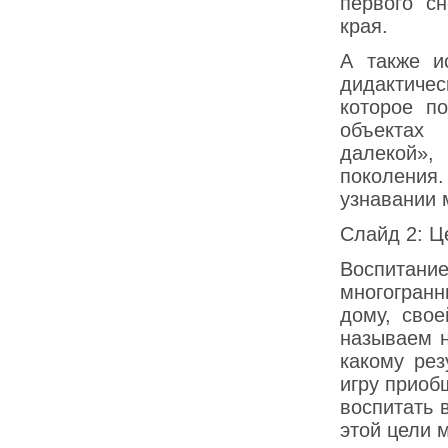
первого с
края.
А также и
дидактичес
которое п
объектах
далекой»,
поколения
узнавании 
Слайд 2: Ц
Воспитан
многогран
дому, свое
называем н
какому ре
игру приоб
воспитать 
этой цели 