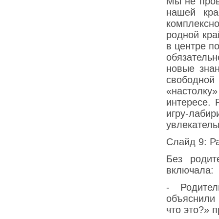
Мы не пров
нашей кра
комплексно
родной кра
в центре п
обязатель
новые зна
свободной 
«настолку»
интересе. 
игру-лаб
увлекатель
Слайд 9: Р
Без родит
включала:
- Родите
объяснили 
что это?» 