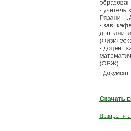
образовани
- учитель
Рязани Н.
- зав. каф
дополните
(Физическа
- доцент 
математиче
(ОБЖ).
Документ (
Скачать 
Возврат к с