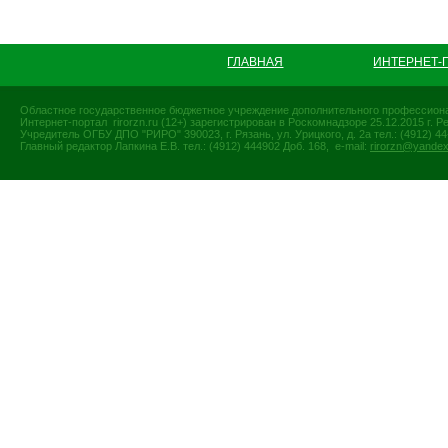
ГЛАВНАЯ
ИНТЕРНЕТ-
Областное государственное бюджетное учреждение дополнительного профессиона
Интернет-портал rirorzn.ru (12+) зарегистрирован в Роскомнадзоре 25.12.2015 г
Учредитель ОГБУ ДПО "РИРО" 390023, г. Рязань, ул. Урицкого, д. 2а тел.: (4912) 44-
Главный редактор Лапкина Е.В. тел.: (4912) 444902 Доб. 168, e-mail:
rirorzn@yandex