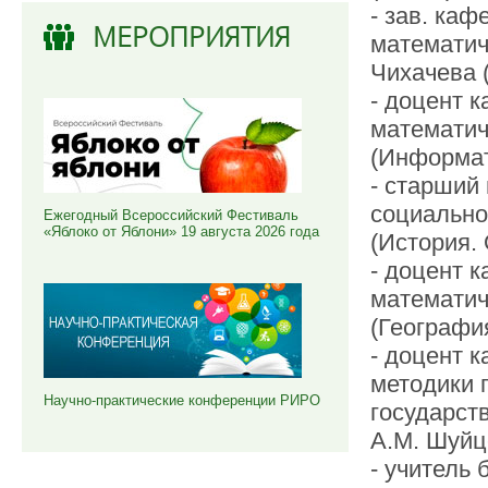
- зав. каф
МЕРОПРИЯТИЯ
математиче
Чихачева 
- доцент 
математиче
(Информат
- старший
социально
Ежегодный Всероссийский Фестиваль
«Яблоко от Яблони» 19 августа 2026 года
(История.
- доцент 
математиче
(География
- доцент 
методики 
Научно-практические конференции РИРО
государств
А.М. Шуйц
- учитель