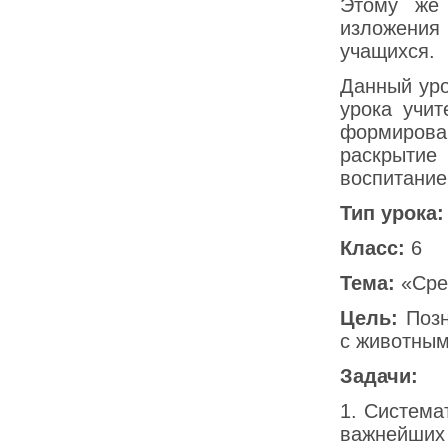
Этому же 
изложения
учащихся.
Данный уро
урока учит
формиров
раскрытие
воспитание
Тип урока:
Класс:
6
Тема:
«Сре
Цель:
Позн
с животным
Задачи:
1. Система
важнейших 