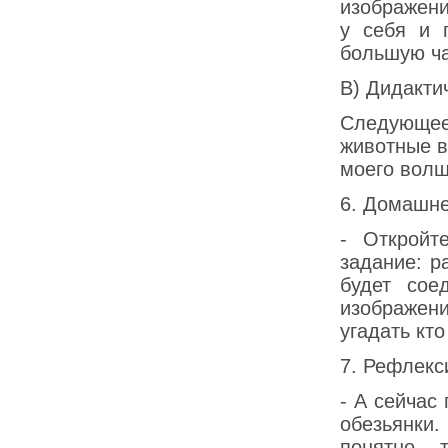
изображени
у себя и 
большую ча
В) Дидакти
Следующее
животные в
моего волш
6. Домашне
- Откройт
задание: р
будет сое
изображени
угадать кт
7. Рефлекс
- А сейчас
обезьянки.
понятно, 