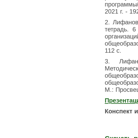
программы/
2021 г. - 19
2. Лифанов
тетрадь. 
организа
общеобразо
112 с.
3. Лифан
Методичес
общеобраз
общеобразо
М.: Просвещ
Презентац
Конспект и