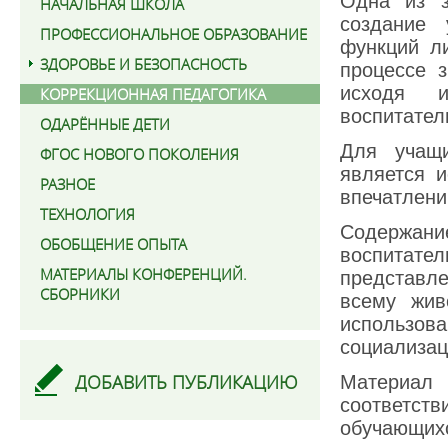
Одна из з
НАЧАЛЬНАЯ ШКОЛА
создание 
ПРОФЕССИОНАЛЬНОЕ ОБРАЗОВАНИЕ
функций л
ЗДОРОВЬЕ И БЕЗОПАСНОСТЬ
процессе 
исходя и
КОРРЕКЦИОННАЯ ПЕДАГОГИКА
воспитател
ОДАРЁННЫЕ ДЕТИ
Для учащи
ФГОС НОВОГО ПОКОЛЕНИЯ
является 
РАЗНОЕ
впечатлени
ТЕХНОЛОГИЯ
Содержа
ОБОБЩЕНИЕ ОПЫТА
воспитате
МАТЕРИАЛЫ КОНФЕРЕНЦИЙ.
представле
СБОРНИКИ
всему жив
использов
социализац
ДОБАВИТЬ ПУБЛИКАЦИЮ
Материал
соответс
обучающихс