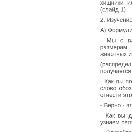
хищники и
(слайд 1)
2. Изучени
А) Формули
- Мы с ва
размерам.
животных и
(распреде
получаетс
- Как вы п
слово обоз
отнести эт
- Верно - э
- Как вы 
узнаем сег