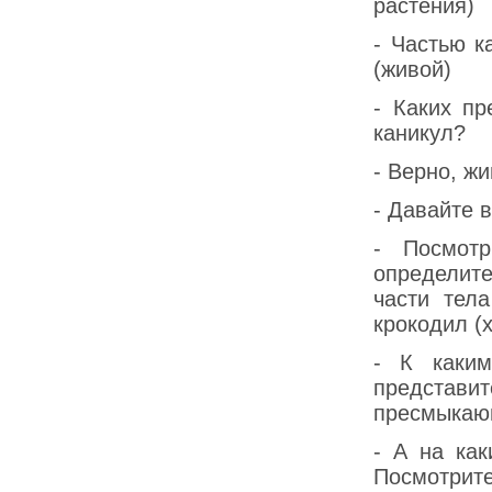
растения)
- Частью к
(живой)
- Каких п
каникул?
- Верно, ж
- Давайте 
- Посмот
определит
части тела
крокодил (х
- К каки
представ
пресмыкающ
- А на ка
Посмотрите