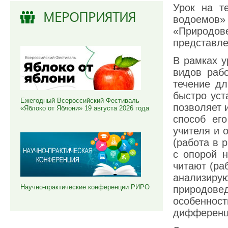
Урок на т
МЕРОПРИЯТИЯ
водоемов»
«Природо
представле
В рамках у
видов рабо
течение дл
быстро уст
Ежегодный Всероссийский Фестиваль
позволяет 
«Яблоко от Яблони» 19 августа 2026 года
способ ег
учителя и 
(работа в 
с опорой н
читают (ра
анализир
Научно-практические конференции РИРО
природовед
особеннос
дифференц