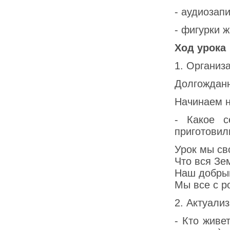
- аудиозап
- фигурки 
Ход урока
1. Организ
Долгожданн
Начинаем 
- Какое с
приготовил
Урок мы св
Что вся Зе
Наш добрый
Мы все с р
2. Актуали
- Кто живе