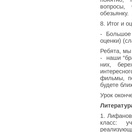
вопросы, 
обезьянку.
8. Итог и 
- Большое
оценки) (сл
Ребята, мы
- наши “бр
них, бер
интересног
фильмы, п
будете бли
Урок оконче
Литератур
1. Лифанов
класс: у
реализующ