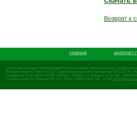
Скачать 
Возврат к с
ГЛАВНАЯ
ИНТЕРНЕТ-
Областное государственное бюджетное учреждение дополнительного профессиона
Интернет-портал rirorzn.ru (12+) зарегистрирован в Роскомнадзоре 25.12.2015 г
Учредитель ОГБУ ДПО "РИРО" 390023, г. Рязань, ул. Урицкого, д. 2а тел.: (4912) 44-
Главный редактор Лапкина Е.В. тел.: (4912) 444902 Доб. 168, e-mail:
rirorzn@yandex