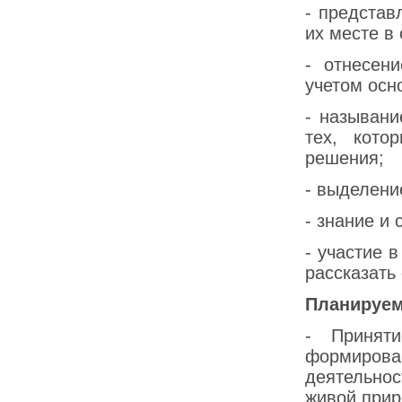
- представ
их месте в
- отнесен
учетом осн
- называн
тех, кото
решения;
- выделени
- знание и
- участие 
рассказать
Планируем
- Принят
формирован
деятельнос
живой прир