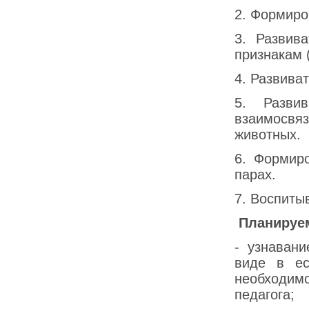
2. Формиро
3. Развив
признакам 
4. Развива
5. Разви
взаимосв
животных.
6. Формиро
парах.
7. Воспиты
Планируе
- узнаван
виде в ес
необходим
педагога;