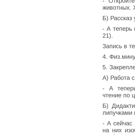
- Откройт
животных. 
Б) Рассказ
- А теперь
21).
Запись в т
4. Физ.мин
5. Закрепл
А) Работа 
- А тепер
чтение по ц
Б) Дидакти
липучками 
- А сейчас
на них изо