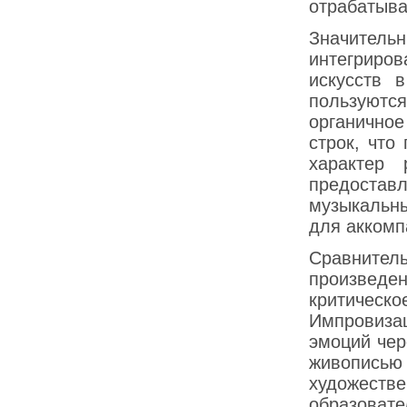
отрабатыва
Значитель
интегриро
искусств 
пользуютс
органичное
строк, что
характер 
предостав
музыкальн
для аккомп
Сравнител
произведе
критичес
Импровиза
эмоций чер
живопис
художест
образоват