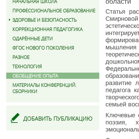
области
НАЧАЛЬНАЯ ШКОЛА
ПРОФЕССИОНАЛЬНОЕ ОБРАЗОВАНИЕ
Статья рас
Смирново
ЗДОРОВЬЕ И БЕЗОПАСНОСТЬ
эстетическ
КОРРЕКЦИОННАЯ ПЕДАГОГИКА
интегриру
ОДАРЁННЫЕ ДЕТИ
формиров
мышления 
ФГОС НОВОГО ПОКОЛЕНИЯ
теоретичес
РАЗНОЕ
дошкольно
ТЕХНОЛОГИЯ
Федераль
образован
ОБОБЩЕНИЕ ОПЫТА
развитие 
МАТЕРИАЛЫ КОНФЕРЕНЦИЙ.
педагога к
СБОРНИКИ
творческо
семьей вос
Ключевые с
ДОБАВИТЬ ПУБЛИКАЦИЮ
поэзия, х
эмоциональ