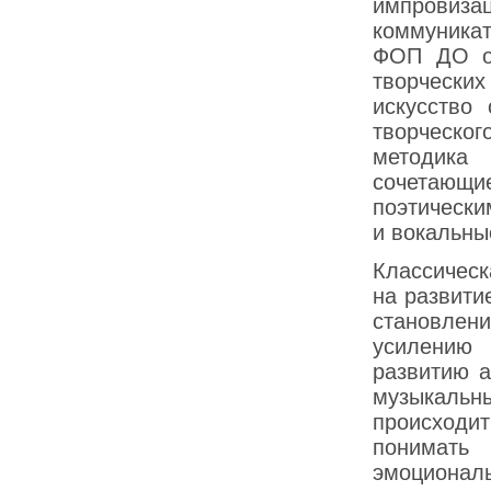
импровиз
коммуникат
ФОП ДО о 
творчески
искусство 
творческог
методика
сочетающие
поэтически
и вокальны
Классическ
на развити
становлени
усилению
развитию 
музыкальн
происходит
понимать
эмоциональ