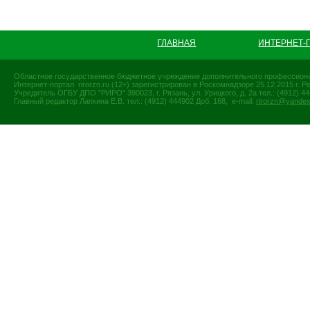
ГЛАВНАЯ
ИНТЕРНЕТ-
Областное государственное бюджетное учреждение дополнительного профессиона
Интернет-портал rirorzn.ru (12+) зарегистрирован в Роскомнадзоре 25.12.2015 г
Учредитель ОГБУ ДПО "РИРО" 390023, г. Рязань, ул. Урицкого, д. 2а тел.: (4912) 44-
Главный редактор Лапкина Е.В. тел.: (4912) 444902 Доб. 168, e-mail:
rirorzn@yandex