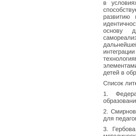
в услови
способств
развитию 
идентичнос
основу 
самореали
дальнейшей
интеграц
технолог
элементами
детей в об
Список лит
1. Федера
образовани
2. Смирнов
для педагог
3. Гербов