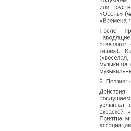
подумаем, 
или груст
«Осень» (ч
«Времена г
После пр
наводящие 
отвечают: 
тише»). К
(«веселая,
музыки на 
музыкальны
2. Поэзия:
Действия 
послушаем
услышал о
окраской 
Приятна м
ассоциация