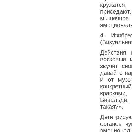
кружатся,
приседаю
мышечно
эмоциональ
4. Изобра
(Визуальна
Действия 
восковые 
звучит сн
давайте на
и от музы
конкретный
красками,
Вивальди,
такая?».
Дети рису
органов чу
эмоциональ