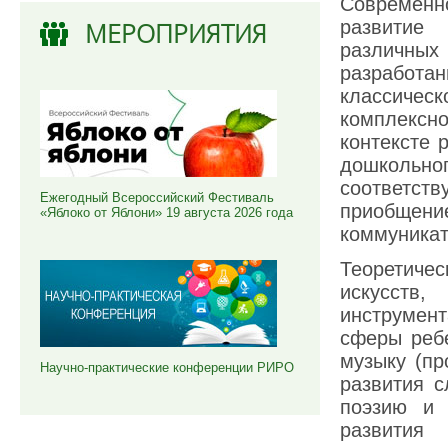
Современ
развитие 
МЕРОПРИЯТИЯ
различных 
разработа
классиче
комплексн
контексте 
дошкольн
соответств
Ежегодный Всероссийский Фестиваль
приобще
«Яблоко от Яблони» 19 августа 2026 года
коммуникат
Теоретиче
искусств,
инструмен
сферы реб
музыку (пр
Научно-практические конференции РИРО
развития с
поэзию и 
развития