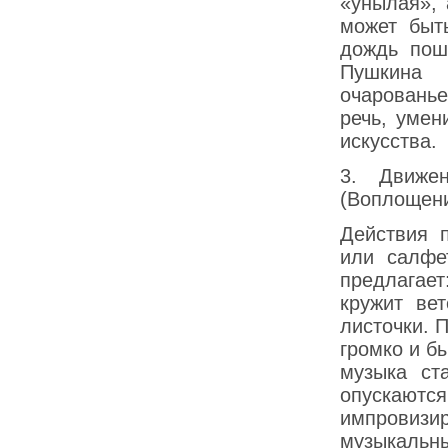
«унылая», 
может быт
дождь пош
Пушкина 
очарованье
речь, умен
искусства.
3. Движе
(Воплощени
Действия 
или салфе
предлагает
кружит ве
листочки. 
громко и б
музыка ст
опускаются
импровиз
музыкальн