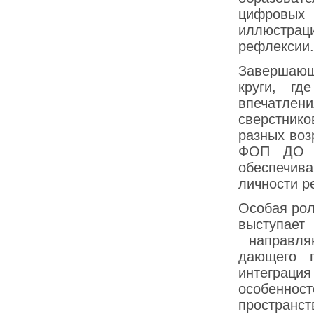
цифровых
иллюстрац
рефлексии.
Завершающ
круги, гд
впечатле
сверстник
разных воз
ФОП ДО в 
обеспечи
личности р
Особая рол
выступае
направляю
дающего г
интеграци
особеннос
пространс