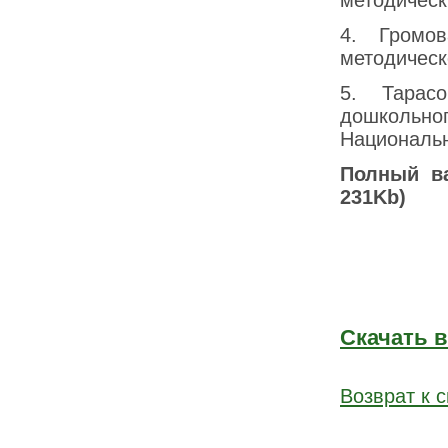
методическ
4. Громо
методическ
5. Тарас
дошкольног
Национальн
Полный ва
231Kb)
Скачать 
Возврат к с