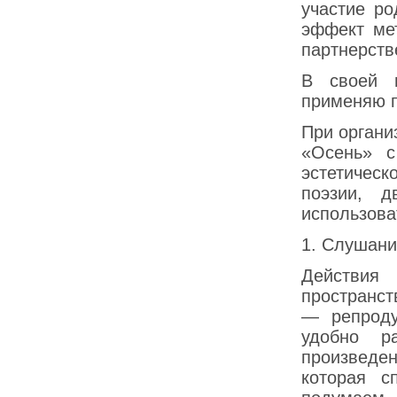
участие ро
эффект ме
партнерств
В своей п
применяю п
При органи
«Осень» с
эстетическ
поэзии, д
использова
1. Слушани
Действия
пространст
— репроду
удобно р
произведен
которая с