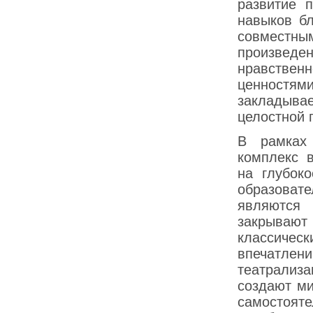
развитие 
навыков б
совместны
произвед
нравственн
ценностями
закладыва
целостной 
В рамках 
комплекс 
на глубок
образоват
являются 
закрываю
классичес
впечатлени
театрализ
создают ми
самостоят