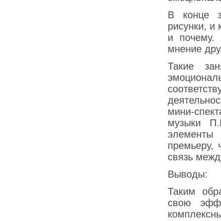
В конце з
рисунки, и
и почему.
мнение дру
Такие зан
эмоциона
соответст
деятельнос
мини-спек
музыки П.
элементы
премьеру, 
связь межд
Выводы:
Таким обр
свою эффе
комплексны