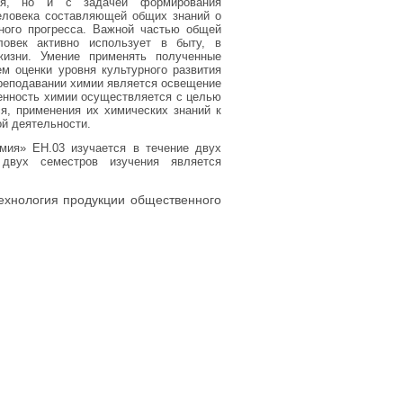
ния, но и с задачей формирования
еловека составляющей общих знаний о
ного прогресса. Важной частью общей
ловек активно использует в быту, в
жизни. Умение применять полученные
ем оценки уровня культурного развития
преподавании химии является освещение
енность химии осуществляется с целью
я, применения их химических знаний к
й деятельности.
мия» ЕН.03 изучается в течение двух
 двух семестров изучения является
хнология продукции общественного