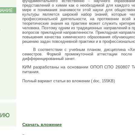
фундаментального естественно - научного образова
представлений о химии как о необходимой для каждого ч
ВАНИЕ
мире и понимания значимости этой науки для обществен
культуры является широкий набор знаний, которые че
профессиональной деятельности, на протяжении всей 
теоретические знания на практике может служить критери
человека. Поэтому одним из традиционных направлений в 
вопросов прикладной направленности. Прикладная направл
повышения качества химического образования обучающихс
решению задач повседневной практики и в профессионально
В соответствии с учебным планом, дисциплина «Хи
семестров. Формой промежуточной аттестации после
дифференцированный зачет.
КИМ разработаны на основании ОПОП СПО 260807 Те
питания.
Полный вариант статьи во вложении (
doc, 155KB)
ЦИЮ
Скачать вложение