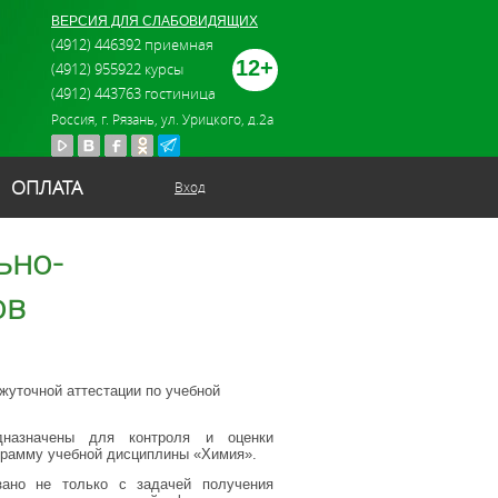
ВЕРСИЯ ДЛЯ СЛАБОВИДЯЩИХ
(4912) 446392 приемная
12+
(4912) 955922 курсы
(4912) 443763 гостиница
Россия, г. Рязань, ул. Урицкого, д.2а
ОПЛАТА
Вход
ьно-
ов
жуточной аттестации по учебной
едназначены для контроля и оценки
грамму учебной дисциплины «Химия».
зано не только с задачей получения