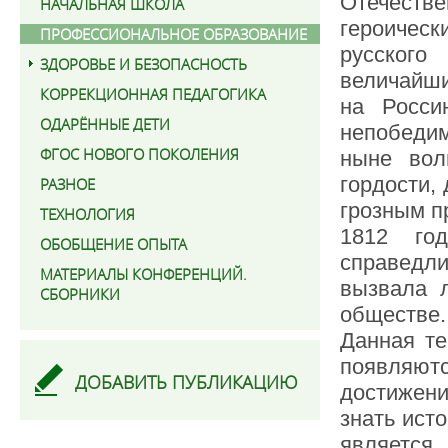
Отечест
НАЧАЛЬНАЯ ШКОЛА
героичес
ПРОФЕССИОНАЛЬНОЕ ОБРАЗОВАНИЕ
русского
ЗДОРОВЬЕ И БЕЗОПАСНОСТЬ
величайши
КОРРЕКЦИОННАЯ ПЕДАГОГИКА
на Росси
ОДАРЁННЫЕ ДЕТИ
непобедим
ФГОС НОВОГО ПОКОЛЕНИЯ
ныне вол
гордости, 
РАЗНОЕ
грозным п
ТЕХНОЛОГИЯ
1812 год
ОБОБЩЕНИЕ ОПЫТА
справедл
МАТЕРИАЛЫ КОНФЕРЕНЦИЙ.
вызвала 
СБОРНИКИ
обществе.
Данная те
появляют
ДОБАВИТЬ ПУБЛИКАЦИЮ
достижен
знать ист
является 