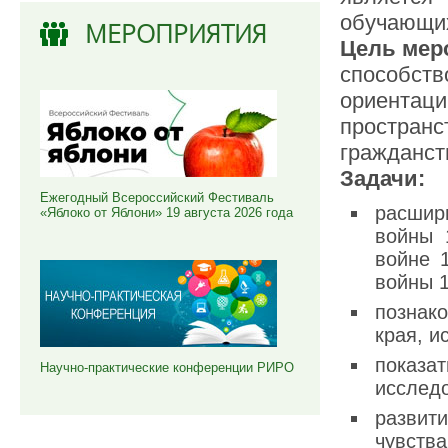
обучающи
МЕРОПРИЯТИЯ
Цель мер
способст
ориентац
простран
гражданст
Задачи:
Ежегодный Всероссийский Фестиваль
расшир
«Яблоко от Яблони» 19 августа 2026 года
войны 
войне 1
войны 1
познак
края, и
показ
Научно-практические конференции РИРО
исследо
развит
чувства