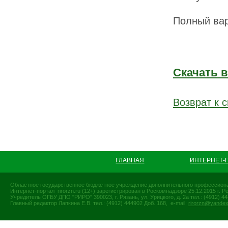
Полный вар
Скачать 
Возврат к с
ГЛАВНАЯ
ИНТЕРНЕТ-
Областное государственное бюджетное учреждение дополнительного профессиона
Интернет-портал rirorzn.ru (12+) зарегистрирован в Роскомнадзоре 25.12.2015 г
Учредитель ОГБУ ДПО "РИРО" 390023, г. Рязань, ул. Урицкого, д. 2а тел.: (4912) 44-
Главный редактор Лапкина Е.В. тел.: (4912) 444902 Доб. 168, e-mail:
rirorzn@yandex