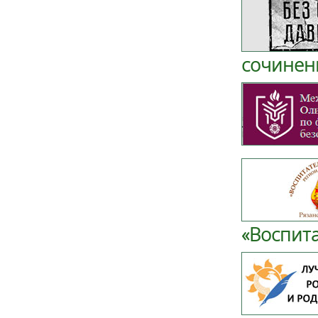
сочинени
«Воспита