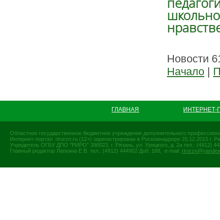
педагоги
школьног
нравств
Новости 61
Начало
|
П
ГЛАВНАЯ
ИНТЕРНЕТ-
Областное государственное бюджетное учреждение дополнительного профессиона
Интернет-портал rirorzn.ru (12+) зарегистрирован в Роскомнадзоре 25.12.2015 г
Учредитель ОГБУ ДПО "РИРО" 390023, г. Рязань, ул. Урицкого, д. 2а тел.: (4912) 44-
Главный редактор Лапкина Е.В. тел.: (4912) 444902 Доб. 168, e-mail:
rirorzn@yandex