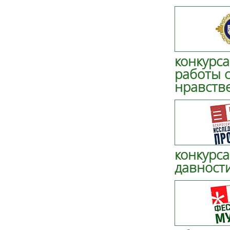
конкурса
работы с
нравств
конкурса
давност