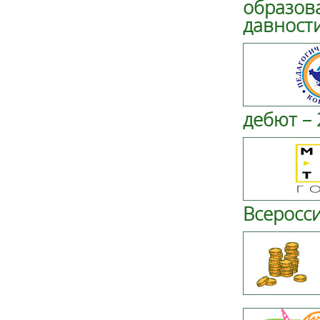
образов
давност
дебют – 
Всеросси