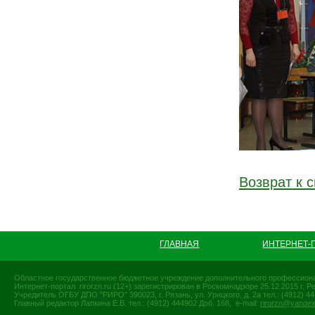
Возврат к с
ГЛАВНАЯ
ИНТЕРНЕТ-
Областное государственное бюджетное учреждение дополнительного профессиона
Интернет-портал rirorzn.ru (12+) зарегистрирован в Роскомнадзоре 25.12.2015 г
Учредитель ОГБУ ДПО "РИРО" 390023, г. Рязань, ул. Урицкого, д. 2а тел.: (4912) 44-
Главный редактор Лапкина Е.В. тел.: (4912) 444902 Доб. 168, e-mail:
rirorzn@yandex