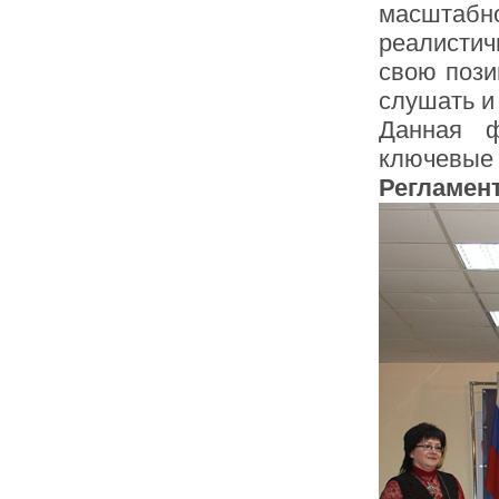
масштабн
реалисти
свою пози
слушать и
Данная ф
ключевые 
Регламент