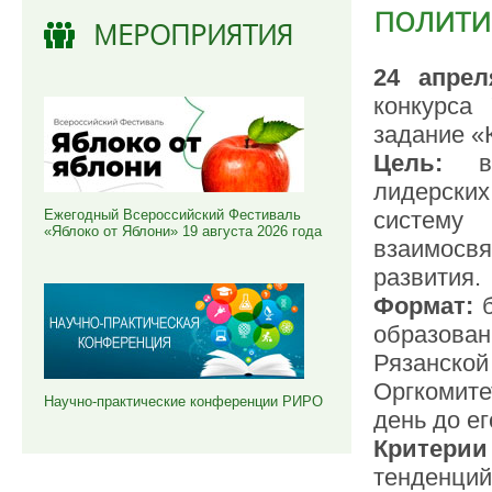
полити
МЕРОПРИЯТИЯ
24 апрел
конкурса 
задание «
Цель:
выя
лидерских
систему
Ежегодный Всероссийский Фестиваль
«Яблоко от Яблони» 19 августа 2026 года
взаимосв
развития.
Формат:
б
образова
Рязанско
Оргкомите
Научно-практические конференции РИРО
день до е
Критерии
тенденц