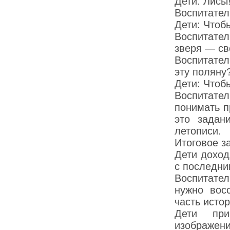
Дети: Лисы
Воспитател
Дети: Чтобы
Воспитател
зверя — св
Воспитател
эту поляну
Дети: Чтоб
Воспитате
понимать п
это задан
летописи.
Итоговое з
Дети доход
с последни
Воспитате
нужно вос
часть исто
Дети при
изображени