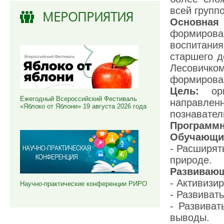
всей группо
МЕРОПРИЯТИЯ
Основная 
формирован
воспитани
старшего д
Лесовичком
формирован
Цель:
ор
Ежегодный Всероссийский Фестиваль
направлен
«Яблоко от Яблони» 19 августа 2026 года
познавател
Программн
Обучающи
- Расширят
природе.
Развиваю
- Активизи
Научно-практические конференции РИРО
- Развиват
- Развиват
выводы.