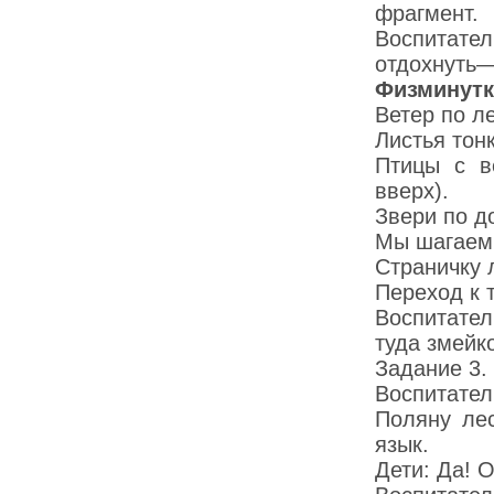
фрагмент.
Воспитате
отдохнуть—
Физминутк
Ветер по л
Листья тон
Птицы с в
вверх).
Звери по д
Мы шагаем 
Страничку 
Переход к 
Воспитател
туда змейк
Задание 3.
Воспитате
Поляну лес
язык.
Дети: Да! О