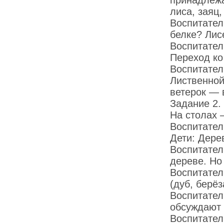
принадлежа
лиса, заяц,
Воспитате
белке? Лис
Воспитател
Переход ко
Воспитате
Лиственно
ветерок — 
Задание 2.
На столах 
Воспитател
Дети: Дере
Воспитате
дереве. Но
Воспитате
(дуб, берёз
Воспитател
обсуждают ф
Воспитател