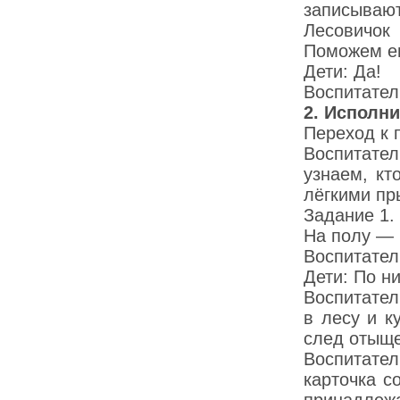
записывают
Лесовичок
Поможем е
Дети: Да!
Воспитател
2.
Исполни
Переход к 
Воспитате
узнаем, кт
лёгкими пр
Задание 1.
На полу — 
Воспитател
Дети: По н
Воспитател
в лесу и к
след отыще
Воспитате
карточка с