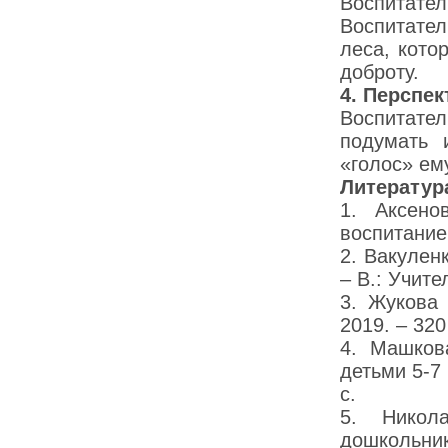
Воспитател
Воспитате
леса, кото
доброту.
4.
Перспек
Воспитате
подумать 
«голос» ем
Литератур
1. Аксено
воспитание
2. Вакулен
– В.: Учите
3. Жукова 
2019. – 320
4. Машков
детьми 5-7 
с.
5. Никола
дошкольник