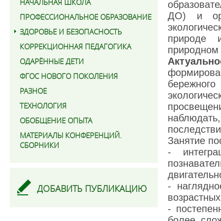
НАЧАЛЬНАЯ ШКОЛА
образоват
ДО) и ор
ПРОФЕССИОНАЛЬНОЕ ОБРАЗОВАНИЕ
экологичес
ЗДОРОВЬЕ И БЕЗОПАСНОСТЬ
природе 
КОРРЕКЦИОННАЯ ПЕДАГОГИКА
природном 
Актуаль
ОДАРЁННЫЕ ДЕТИ
формирова
ФГОС НОВОГО ПОКОЛЕНИЯ
бережного
РАЗНОЕ
экологич
ТЕХНОЛОГИЯ
просвещен
наблюдать
ОБОБЩЕНИЕ ОПЫТА
последстви
МАТЕРИАЛЫ КОНФЕРЕНЦИЙ.
Занятие по
СБОРНИКИ
- интегр
познавате
двигательн
- наглядн
ДОБАВИТЬ ПУБЛИКАЦИЮ
возрастных
- постепен
более сло