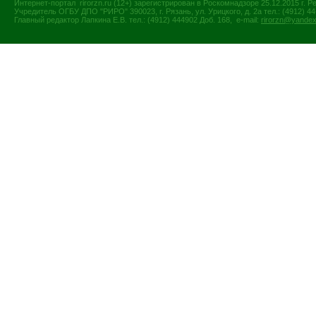
Интернет-портал rirorzn.ru (12+) зарегистрирован в Роскомнадзоре 25.12.2015 г
Учредитель ОГБУ ДПО "РИРО" 390023, г. Рязань, ул. Урицкого, д. 2а тел.: (4912) 44-
Главный редактор Лапкина Е.В. тел.: (4912) 444902 Доб. 168, e-mail:
rirorzn@yandex