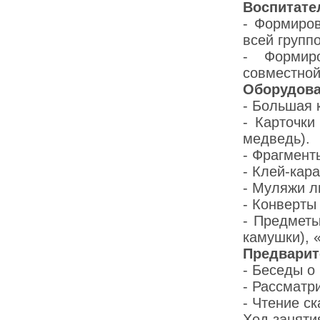
Воспитате
- Формиров
всей группо
- Формиро
совместной
Оборудова
- Большая 
- Карточки
медведь).
- Фрагмент
- Клей-кар
- Муляжи л
- Конверты
- Предметы
камушки), 
Предварит
- Беседы о
- Рассматр
- Чтение ск
Ход заняти