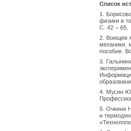
Список ис
1. Борисов
физики в те
С. 42 – 65.
2. Воищев 
механики, 
пособие. В
3. Галынин
эксперимен
Информацио
образовании
4. Мусин Ю
Профессион
5. Очкина 
и термодин
«Технологи