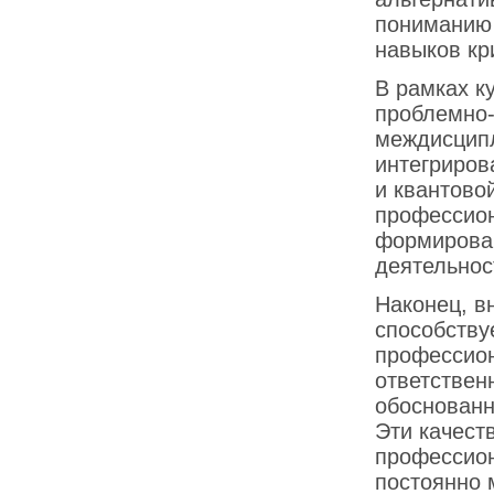
пониманию 
навыков кр
В рамках к
проблемно-
междисципл
интегриров
и квантово
профессион
формирова
деятельнос
Наконец, в
способству
профессион
ответствен
обоснованн
Эти качест
профессион
постоянно 