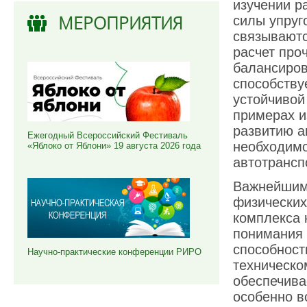
изучении р
МЕРОПРИЯТИЯ
силы упруг
связываютс
расчет про
балансиров
способству
устойчивой
примерах и
развитию а
Ежегодный Всероссийский Фестиваль
необходимо
«Яблоко от Яблони» 19 августа 2026 года
автотрансп
Важнейшим 
физических
комплекса 
понимания 
способност
Научно-практические конференции РИРО
техническо
обеспечива
особенно в