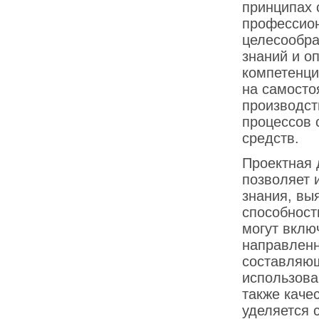
принципах 
профессион
целесообра
знаний и о
компетенци
на самосто
производст
процессов 
средств.
Проектная 
позволяет 
знания, вы
способност
могут вклю
направленн
составляющ
использова
также каче
уделяется 