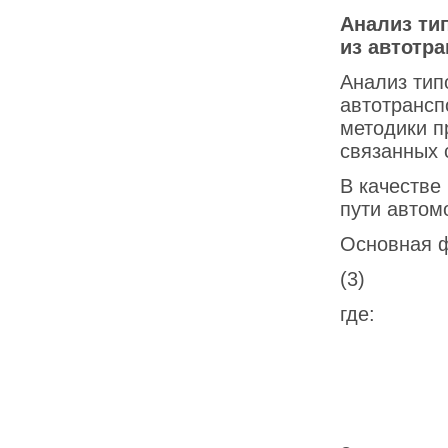
Анализ ти
из автотр
Анализ тип
автотрансп
методики п
связанных 
В качестве
пути автом
Основная ф
(3)
где:
S — тор
V — ско
k — коэ