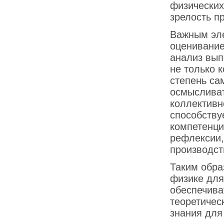
физических
зрелость п
Важным эл
оценивание
анализ вып
не только 
степень са
осмысливат
коллективн
способств
компетенци
рефлексии,
производст
Таким обра
физике для
обеспечива
теоретичес
знания для