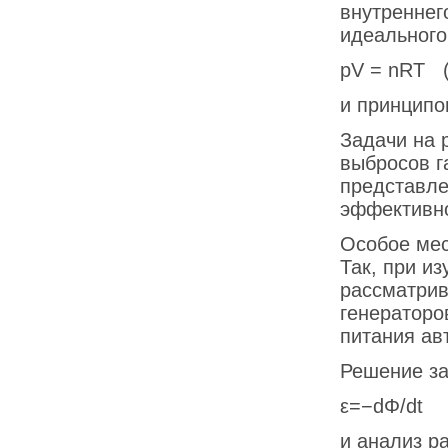
внутреннег
идеального
pV = nRT (
и принципо
Задачи на 
выбросов г
представле
эффективно
Особое мес
Так, при и
рассматрив
генераторо
питания ав
Решение за
ε=−dΦ/dt 
и анализ р