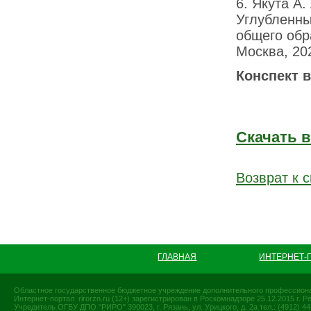
6. Якута А.
Углубленны
общего обр
Москва, 20
Конспект в
Скачать 
Возврат к с
ГЛАВНАЯ
ИНТЕРНЕТ-
Областное государственное бюджетное учреждение дополнительного профессиона
Интернет-портал rirorzn.ru (12+) зарегистрирован в Роскомнадзоре 25.12.2015 г
Учредитель ОГБУ ДПО "РИРО" 390023, г. Рязань, ул. Урицкого, д. 2а тел.: (4912) 44-