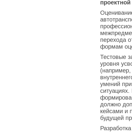
проектной
Оценивание
автотрансп
профессион
межпредмет
перехода о
формам оц
Тестовые з
уровня усв
(например,
внутреннег
умений при
ситуациях.
формирован
должно доп
кейсами и 
будущей п
Разработка