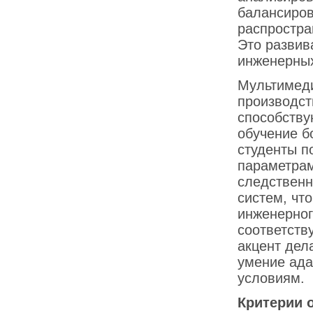
балансиров
распростра
Это развив
инженерных
Мультимеди
производст
способств
обучение б
студенты п
параметрам
следственн
систем, чт
инженерног
соответств
акцент дел
умение ада
условиям.
Критерии 