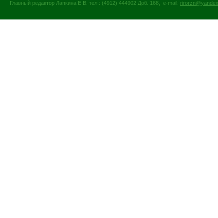
Главный редактор Лапкина Е.В. тел.: (4912) 444902 Доб. 168, e-mail:
rirorzn@yandex