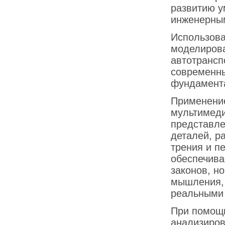
развитию у
инженерным
Использова
моделирова
автотрансп
современн
фундамент
Применение
мультимеди
представле
деталей, р
трения и п
обеспечива
законов, н
мышления, 
реальными
При помощи
анализиров