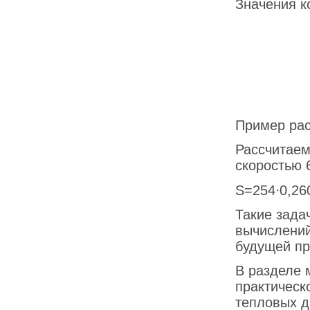
Значения к
сухой 
мокрый
снег 
лёд -
Пример рас
Рассчитаем
скоростью 6
S=254⋅0,260
Такие зада
вычислений
будущей пр
В разделе 
практическ
тепловых д