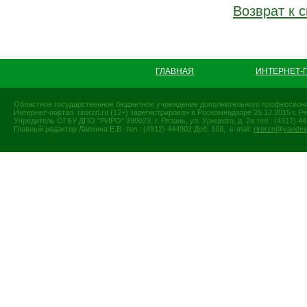
Возврат к с
ГЛАВНАЯ
ИНТЕРНЕТ-
Областное государственное бюджетное учреждение дополнительного профессиона
Интернет-портал rirorzn.ru (12+) зарегистрирован в Роскомнадзоре 25.12.2015 г
Учредитель ОГБУ ДПО "РИРО" 390023, г. Рязань, ул. Урицкого, д. 2а тел.: (4912) 44-
Главный редактор Лапкина Е.В. тел.: (4912) 444902 Доб. 168, e-mail:
rirorzn@yandex