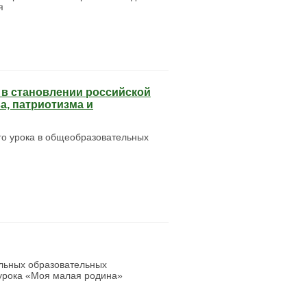
я
 в становлении российской
а, патриотизма и
го урока в общеобразовательных
льных образовательных
урока «Моя малая родина»