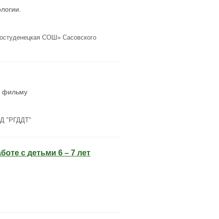
логии.
остуденецкая СОШ» Сасовского
у фильму
ОД "РГДДТ"
оте с детьми 6 – 7 лет