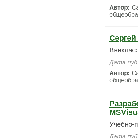
Автор:
Са
общеобра
Сергей
Внекласс
Дата пуб
Автор:
Са
общеобра
Разраб
MSVisu
Учебно-п
Дата пуб