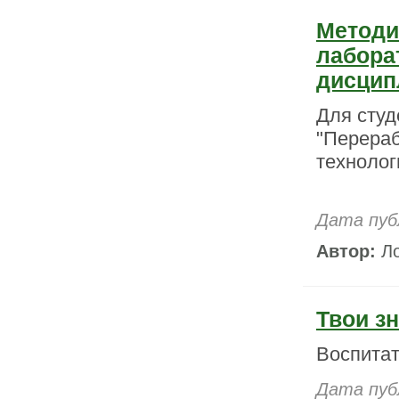
Методи
лабора
дисцип
Для студ
"Перераб
технолог
Дата пуб
Автор:
Ло
Твои з
Воспитат
Дата пуб