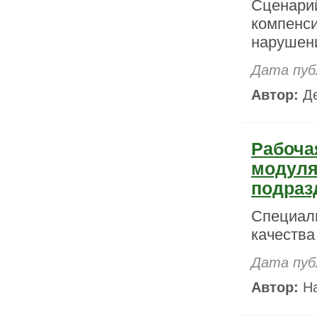
Сценарий
компенси
нарушени
Дата пуб
Автор:
Де
Рабоча
модуля
подраз
Специаль
качества
Дата пуб
Автор:
На