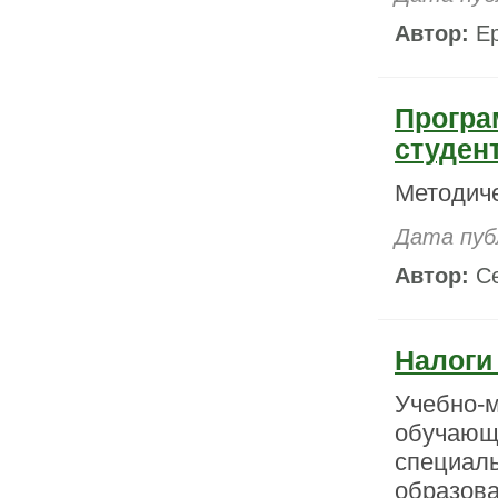
Автор:
Ер
Програ
студен
Методич
Дата пуб
Автор:
Се
Налоги
Учебно
обучаю
специа
образов