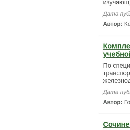
изучающи
Дата пуб
Автор:
Ко
Компле
учебно
По спец
транспор
железнод
Дата пуб
Автор:
Го
Сочине