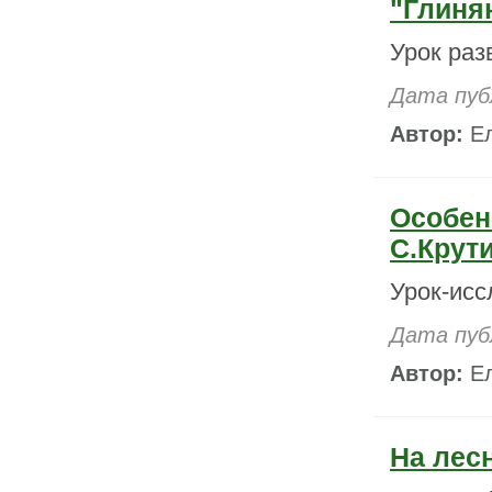
"Глиня
Урок раз
Дата пуб
Автор:
Ел
Особен
С.Крут
Урок-исс
Дата пуб
Автор:
Ел
На лес