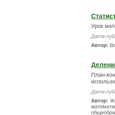
Статис
Урок мат
Дата пуб
Автор:
Ва
Делени
План-ко
использо
Дата публ
Автор:
Жи
математи
общеобра