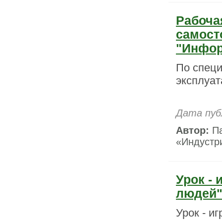
Рабоча
самост
"Инфор
По специ
эксплуат
Дата пуб
Автор:
Па
«Индустри
Урок -
людей
Урок - и