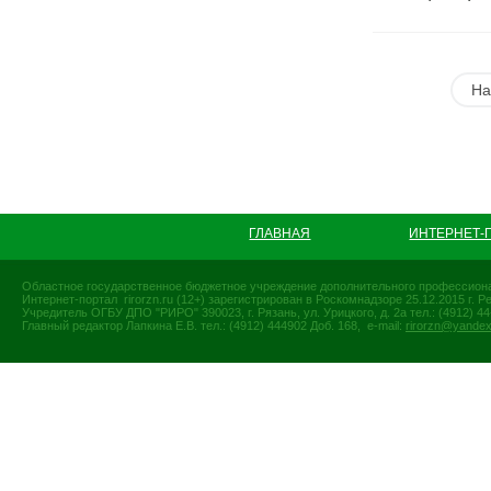
На
ГЛАВНАЯ
ИНТЕРНЕТ-
Областное государственное бюджетное учреждение дополнительного профессиона
Интернет-портал rirorzn.ru (12+) зарегистрирован в Роскомнадзоре 25.12.2015 г
Учредитель ОГБУ ДПО "РИРО" 390023, г. Рязань, ул. Урицкого, д. 2а тел.: (4912) 44-
Главный редактор Лапкина Е.В. тел.: (4912) 444902 Доб. 168, e-mail:
rirorzn@yandex