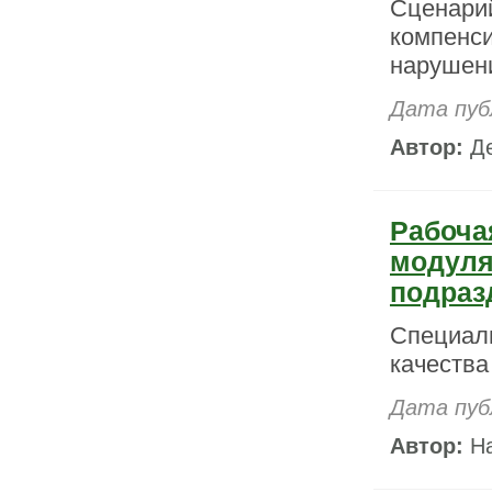
Сценарий
компенси
нарушени
Дата пуб
Автор:
Де
Рабоча
модуля
подраз
Специаль
качества
Дата пуб
Автор:
На