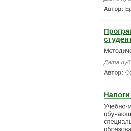
Автор:
Ер
Програ
студен
Методич
Дата пуб
Автор:
Се
Налоги
Учебно
обучаю
специа
образов