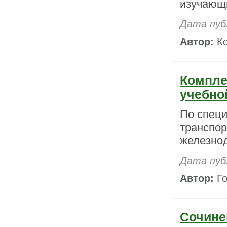
изучающи
Дата пуб
Автор:
Ко
Компле
учебно
По спец
транспор
железнод
Дата пуб
Автор:
Го
Сочине