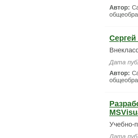
Автор:
Са
общеобра
Сергей
Внекласс
Дата пуб
Автор:
Са
общеобра
Разраб
MSVisu
Учебно-п
Дата пуб