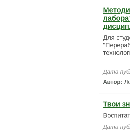
Методи
лабора
дисцип
Для студ
"Перераб
технолог
Дата пуб
Автор:
Ло
Твои з
Воспитат
Дата пуб