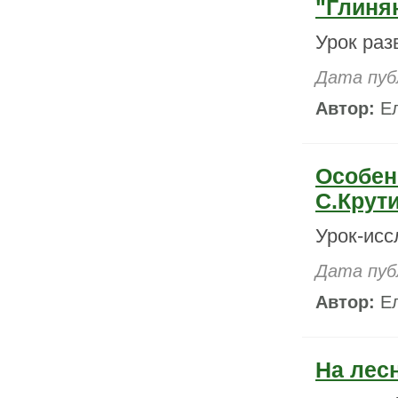
"Глиня
Урок раз
Дата пуб
Автор:
Ел
Особен
С.Крут
Урок-исс
Дата пуб
Автор:
Ел
На лес