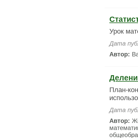
Статис
Урок мат
Дата пуб
Автор:
Ва
Делени
План-ко
использо
Дата публ
Автор:
Жи
математи
общеобра