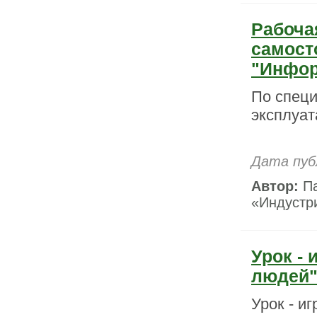
Рабоча
самост
"Инфор
По специ
эксплуат
Дата пуб
Автор:
Па
«Индустри
Урок -
людей
Урок - и