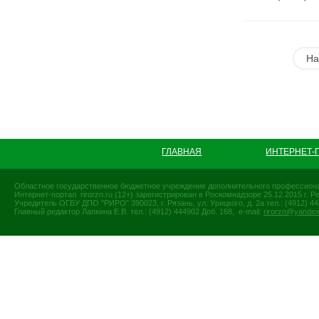
На
ГЛАВНАЯ
ИНТЕРНЕТ-
Областное государственное бюджетное учреждение дополнительного профессиона
Интернет-портал rirorzn.ru (12+) зарегистрирован в Роскомнадзоре 25.12.2015 г
Учредитель ОГБУ ДПО "РИРО" 390023, г. Рязань, ул. Урицкого, д. 2а тел.: (4912) 44-
Главный редактор Лапкина Е.В. тел.: (4912) 444902 Доб. 168, e-mail:
rirorzn@yandex