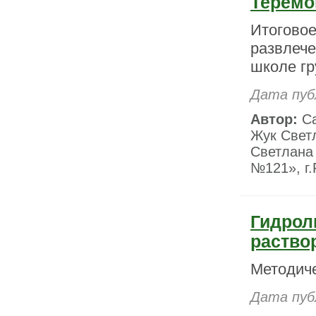
Теремо
Итоговое
развлече
школе г
Дата пуб
Автор:
Са
Жук Свет
Светлана
№121», г.
Гидрол
раство
Методиче
Дата пуб