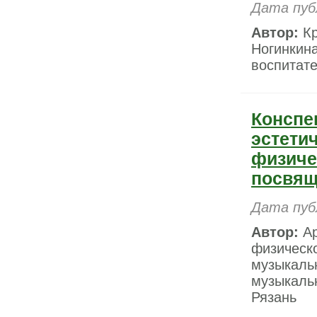
Дата пуб
Автор:
Кр
Ногинкин
воспитате
Конспе
эстети
физиче
посвящ
Дата пуб
Автор:
Ар
физическо
музыкальн
музыкаль
Рязань