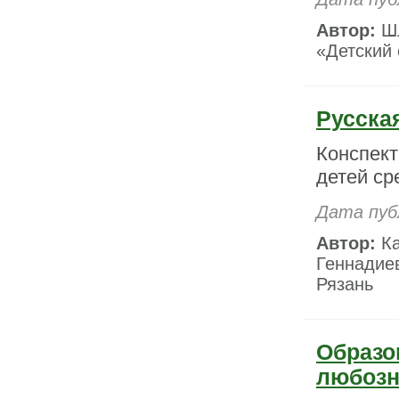
Автор:
Шл
«Детский 
Русска
Конспект
детей ср
Дата пуб
Автор:
Ка
Геннадиев
Рязань
Образо
любозн