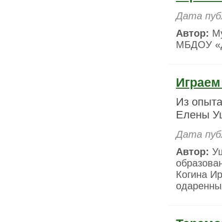
Дата пуб
Автор:
Му
МБДОУ «Д
Играем 
Из опыта
Елены У
Дата пуб
Автор:
Уш
образова
Когина И
одаренны