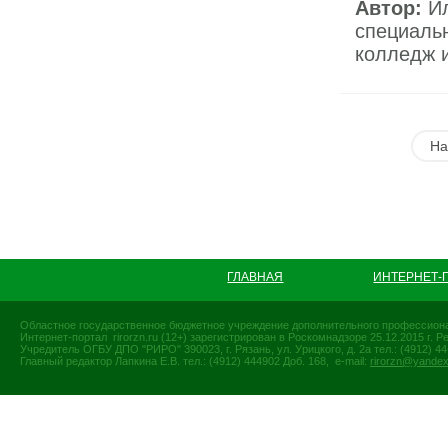
Автор:
Ил
специаль
колледж и
На
ГЛАВНАЯ
ИНТЕРНЕТ-
Областное государственное бюджетное учреждение дополнительного профессиона
Интернет-портал rirorzn.ru (12+) зарегистрирован в Роскомнадзоре 25.12.2015 г
Учредитель ОГБУ ДПО "РИРО" 390023, г. Рязань, ул. Урицкого, д. 2а тел.: (4912) 44-
Главный редактор Лапкина Е.В. тел.: (4912) 444902 Доб. 168, e-mail:
rirorzn@yandex