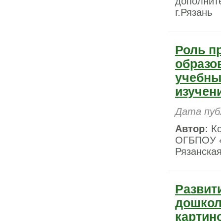
дополните
г.Рязань
Роль п
образо
учебны
изучен
Дата пуб
Автор:
Ко
ОГБПОУ «Р
Рязанская
Развит
дошкол
картин