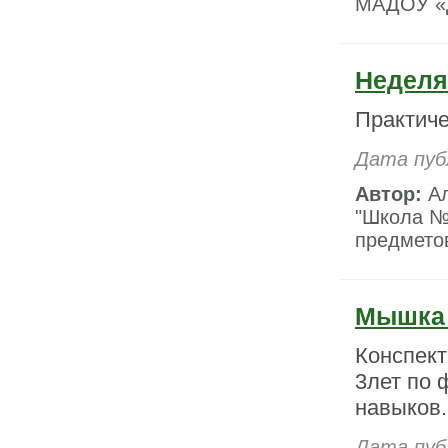
МАДОУ «Д
Неделя
Практиче
Дата пуб
Автор:
Ал
"Школа №
предметов
Мышка 
Конспект
3лет по 
навыков.
Дата пуб