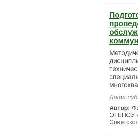
Подгот
провед
обслуж
коммун
Методиче
дисципли
техничес
специаль
многоква
Дата пуб
Автор:
Фи
ОГБПОУ «
Советског