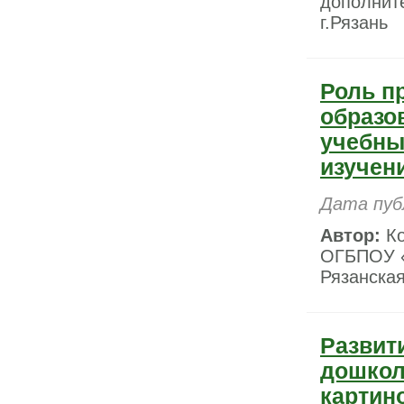
дополните
г.Рязань
Роль п
образо
учебны
изучен
Дата пуб
Автор:
Ко
ОГБПОУ «Р
Рязанская
Развит
дошкол
картин