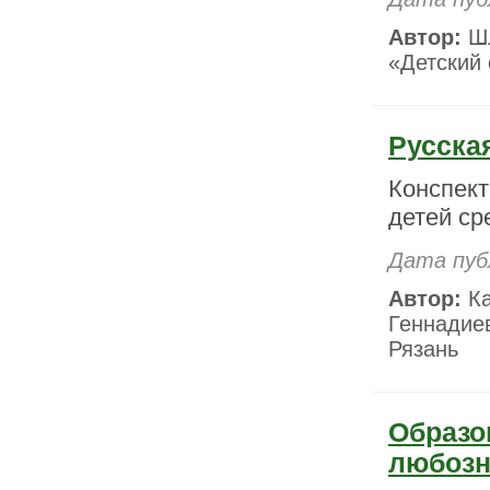
Автор:
Шл
«Детский 
Русска
Конспект
детей ср
Дата пуб
Автор:
Ка
Геннадиев
Рязань
Образо
любозн