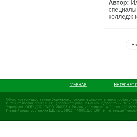
Автор:
Ил
специаль
колледж и
На
ГЛАВНАЯ
ИНТЕРНЕТ-
Областное государственное бюджетное учреждение дополнительного профессиона
Интернет-портал rirorzn.ru (12+) зарегистрирован в Роскомнадзоре 25.12.2015 г
Учредитель ОГБУ ДПО "РИРО" 390023, г. Рязань, ул. Урицкого, д. 2а тел.: (4912) 44-
Главный редактор Лапкина Е.В. тел.: (4912) 444902 Доб. 168, e-mail:
rirorzn@yandex