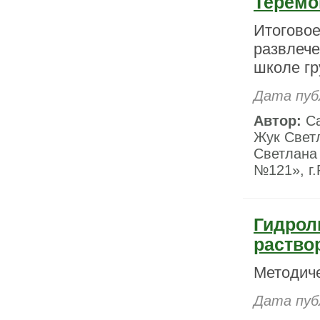
Теремо
Итоговое
развлече
школе г
Дата пуб
Автор:
Са
Жук Свет
Светлана
№121», г.
Гидрол
раство
Методиче
Дата пуб