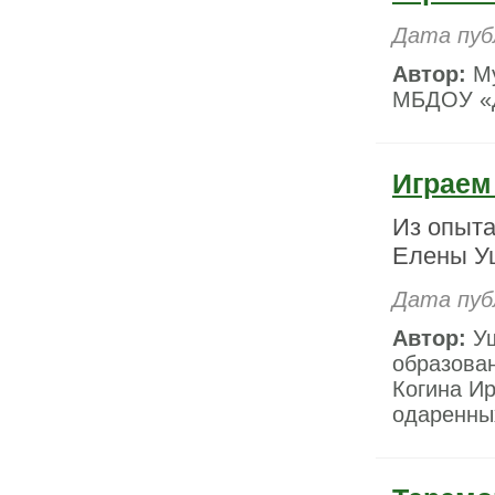
Дата пуб
Автор:
Му
МБДОУ «Д
Играем 
Из опыта
Елены У
Дата пуб
Автор:
Уш
образова
Когина И
одаренны