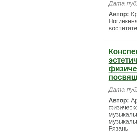
Дата пуб
Автор:
Кр
Ногинкин
воспитате
Конспе
эстети
физиче
посвящ
Дата пуб
Автор:
Ар
физическо
музыкальн
музыкаль
Рязань