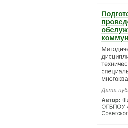
Подгот
провед
обслуж
коммун
Методиче
дисципли
техничес
специаль
многоква
Дата пуб
Автор:
Фи
ОГБПОУ «
Советског