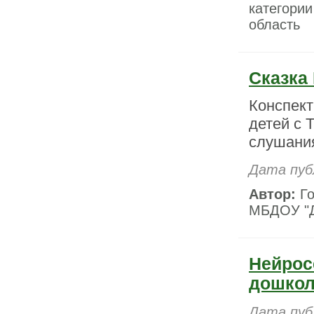
категори
область
Сказка
Конспект
детей с 
слушани
Дата пуб
Автор:
Го
МБДОУ "Де
Нейрос
дошкол
Дата пуб