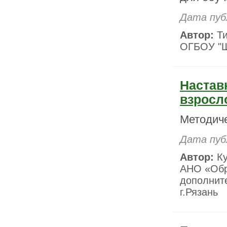
Дата пуб
Автор:
Ти
ОГБОУ "Ш
Настав
взросл
Методич
Дата пуб
Автор:
Ку
АНО «Обр
дополните
г.Рязань