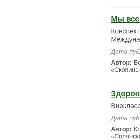
Мы все
Конспект
Междуна
Дата публ
Автор:
Бо
«Скопинск
Здорово
Внеклас
Дата пуб
Автор:
Ко
«Полянска