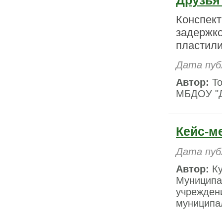
Друзья
Конспект
задержко
пластил
Дата пуб
Автор:
То
МБДОУ "Д
Кейс-м
Дата пуб
Автор:
Ку
Муниципа
учрежден
муниципал