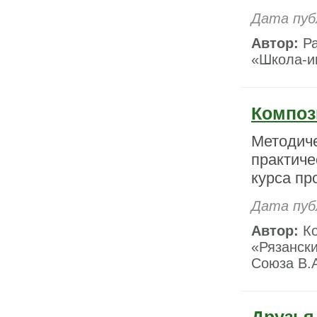
Дата пуб
Автор:
Ра
«Школа-и
Композ
Методич
практиче
курса пр
Дата пуб
Автор:
Ко
«Рязанск
Союза В.