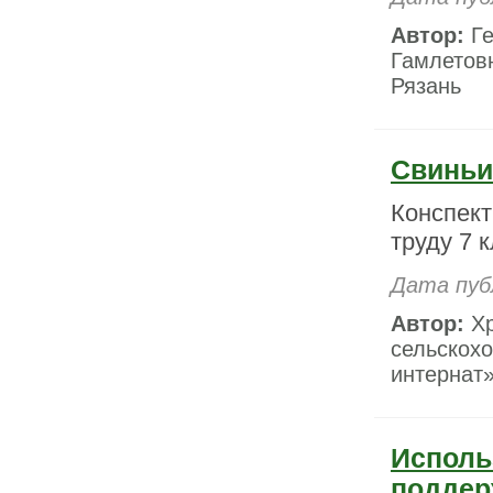
Автор:
Ге
Гамлетовн
Рязань
Свиньи
Конспект
труду 7 
Дата пуб
Автор:
Хр
сельскох
интернат»
Исполь
поддер