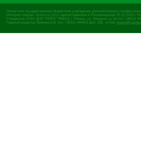
Областное государственное бюджетное учреждение дополнительного профессиона
Интернет-портал rirorzn.ru (12+) зарегистрирован в Роскомнадзоре 25.12.2015 г
Учредитель ОГБУ ДПО "РИРО" 390023, г. Рязань, ул. Урицкого, д. 2а тел.: (4912) 44-
Главный редактор Лапкина Е.В. тел.: (4912) 444902 Доб. 168, e-mail:
rirorzn@yandex