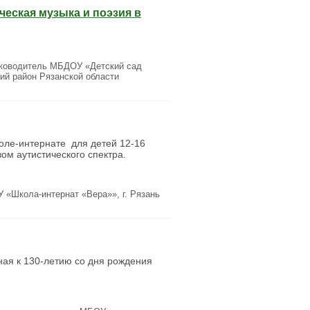
ческая музыка и поэзия в
ководитель МБДОУ «Детский сад
й район Рязанской области
коле-интернате для детей 12-16
ом аутистического спектра.
«Школа-интернат «Вера»», г. Рязань
ная к 130-летию со дня рождения