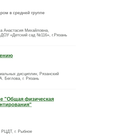
ром в средней группе
а Анастасия Михайловна,
БДОУ «Детский сад №116», г.Рязань
нению
иальных дисциплин, Рязанский
. Беглова, г. Рязань
ме "Общая физическая
ентирования"
РЦДТ, г. Рыбное