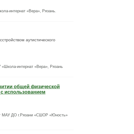
ла-интернат «Вера», Рязань.
асстройством аутистического
 «Школа-интернат «Вера», Рязань
витии общей физической
) с использованием
ст МАУ ДО г.Рязани «СШОР «Юность»