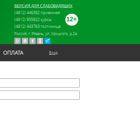
ВЕРСИЯ ДЛЯ СЛАБОВИДЯЩИХ
(4912) 446392 приемная
12+
(4912) 955922 курсы
(4912) 443763 гостиница
Россия, г. Рязань, ул. Урицкого, д.2а
ОПЛАТА
Вход