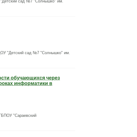
"Детский сад №7 "Солнышко" им.
ОУ "Детский сад №7 "Солнышко" им.
ости обучающихся через
роках информатики в
ГБПОУ "Сараевский