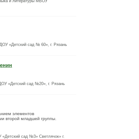
языка и литературы МБОУ
ОУ «Детский сад № 60», г. Рязань
сенин
ОУ «Детский сад №20», г. Рязань
ванием элементов
ми второй младшей группы.
 «Детский сад №3» Светлячок» г.